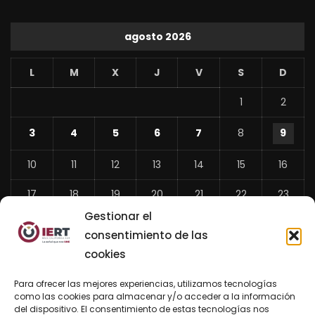
agosto 2026
L
M
X
J
V
S
D
1
2
3
4
5
6
7
8
9
10
11
12
13
14
15
16
17
18
19
20
21
22
23
Gestionar el
24
25
26
27
28
29
30
consentimiento de las
31
cookies
«
Para ofrecer las mejores experiencias, utilizamos tecnologías
Jul
como las cookies para almacenar y/o acceder a la información
del dispositivo. El consentimiento de estas tecnologías nos