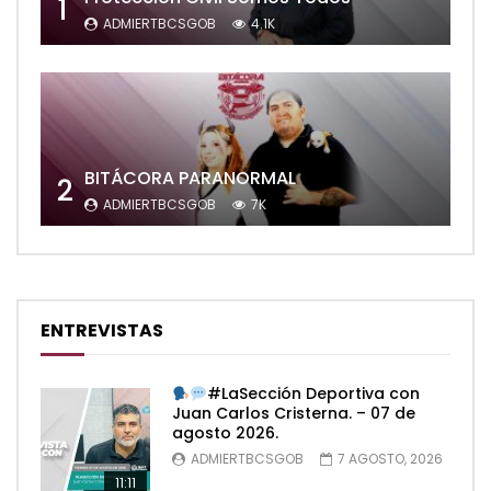
1
ADMIERTBCSGOB
4.1K
BITÁCORA PARANORMAL
2
ADMIERTBCSGOB
7K
ENTREVISTAS
#LaSección Deportiva con
Juan Carlos Cristerna. – 07 de
agosto 2026.
ADMIERTBCSGOB
7 AGOSTO, 2026
11:11