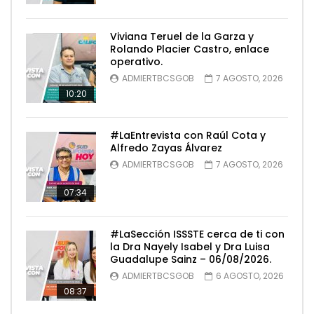
Viviana Teruel de la Garza y
Rolando Placier Castro, enlace
operativo.
ADMIERTBCSGOB
7 AGOSTO, 2026
10:20
#LaEntrevista con Raúl Cota y
Alfredo Zayas Álvarez
ADMIERTBCSGOB
7 AGOSTO, 2026
07:34
#LaSección ISSSTE cerca de ti con
la Dra Nayely Isabel y Dra Luisa
Guadalupe Sainz – 06/08/2026.
ADMIERTBCSGOB
6 AGOSTO, 2026
08:37