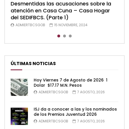
Desmentidas las acusaciones sobre la
Desmentidas las acusaciones sobre la
Desmentidas las acusaciones sobre la
atención en Casa Cuna – Casa Hogar
atención en Casa Cuna – Casa Hogar
atención en Casa Cuna – Casa Hogar
del SEDIFBCS. (Parte 1)
del SEDIFBCS. (Parte 2)
del SEDIFBCS (Parte 3)
ADMIERTBCSGOB
ADMIERTBCSGOB
ADMIERTBCSGOB
15 NOVIEMBRE, 2024
15 NOVIEMBRE, 2024
15 NOVIEMBRE, 2024
ÚLTIMAS NOTICIAS
Hoy Viernes 7 de Agosto de 2026 1
Dolar $17.17 M.N. Pesos
ADMIERTBCSGOB
7 AGOSTO, 2026
ISJ da a conocer a las y los nominados
de los Premios Juventud 2026
ADMIERTBCSGOB
7 AGOSTO, 2026