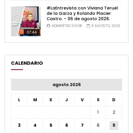
#LaEntrevista con Viviana Teruel
de la Garza y Rolando Placier
Castro. – 06 de agosto 2026.
ADMIERTBCSGOB
6 AGOSTO, 2026
07:44
CALENDARIO
agosto 2026
L
M
X
J
V
S
D
1
2
3
4
5
6
7
8
9