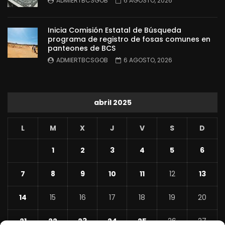
ADMIERTBCSGOB
6 AGOSTO, 2026
Inicia Comisión Estatal de Búsqueda
programa de registro de fosas comunes en
panteones de BCS
ADMIERTBCSGOB
6 AGOSTO, 2026
abril 2025
L
M
X
J
V
S
D
1
2
3
4
5
6
7
8
9
10
11
12
13
14
15
16
17
18
19
20
21
22
23
24
25
26
27