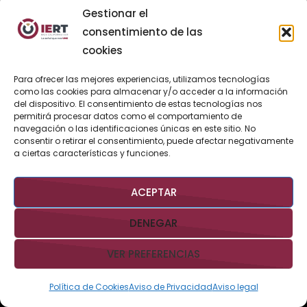
Gestionar el
28
29
30
consentimiento de las
cookies
«
Mar
Para ofrecer las mejores experiencias, utilizamos tecnologías
May
como las cookies para almacenar y/o acceder a la información
del dispositivo. El consentimiento de estas tecnologías nos
»
permitirá procesar datos como el comportamiento de
navegación o las identificaciones únicas en este sitio. No
consentir o retirar el consentimiento, puede afectar negativamente
BUSCAR AHORA
a ciertas características y funciones.
ACEPTAR
DENEGAR
VER PREFERENCIAS
Derechos Reservados @IERTBCS 2026 Gobierno de BCS
Aviso
Legal
Aviso de Privacidad
Contacto:
iert@bcs.gob.mx
Política de Cookies
Aviso de Privacidad
Aviso legal