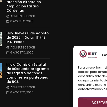
atención directa en
Ampliación Lázaro
Cárdenas
ADMIERTBCSGOB
6 AGOSTO, 2026
Hoy Jueves 6 de Agosto
de 2026 1 Dolar $17.18
M.N. Pesos
ADMIERTBCSGOB
6 AGOSTO, 2026
Ge
Inicia Comisión Estatal
Para ofrecer las me
de Búsqueda programa
cookies para almace
de registro de fosas
consentimiento de 
comunes en panteones
comportamiento de n
de BCS
consentir o retirar
ADMIERTBCSGOB
características y f
6 AGOSTO, 2026
ACEPTA