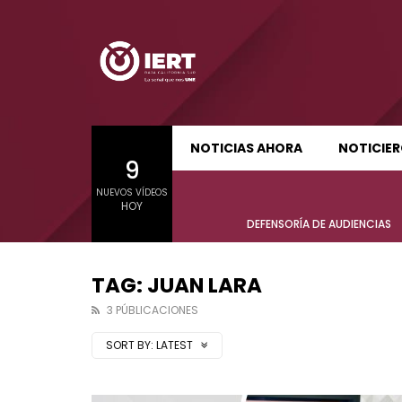
SUDCALIFORNIA HOY EDICIÓN MATUTINA
S
NOTICIAS AHORA
NOTICIE
9
01:24:11
01:22
NUEVOS VÍDEOS
SUDCALIFORNIA HOY EDICIÓN MATUTINA
S
HOY
Sudcalifornia Hoy edición matutina
Sudcal
DEFENSORÍA DE AUDIENCIAS
con Joel Trujillo González – 05 de
con Jo
agosto 2026.
agost
TAG: JUAN LARA
3 PÚBLICACIONES
SORT BY:
LATEST
01:24:11
01:22
Sudcalifornia Hoy edición matutina
Sudcal