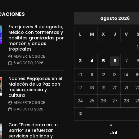
CACIONES
agosto 2026
Este jueves 6 de agosto,
México con tormentas y
L
M
X
J
V
posibles granizadas por
monzón y ondas
1
tropicales
ADMIERTBCSGOB
3
4
5
6
7
6 AGOSTO, 2026
10
11
12
13
14
1
Noches Pegajosas en el
Malecón de La Paz con
17
18
19
20
21
2
música, ciencia y
cultura
24
25
26
27
28
2
ADMIERTBCSGOB
6 AGOSTO, 2026
31
Con “Presidenta en tu
«
Barrio” se refuerzan
Jul
servicios públicos y