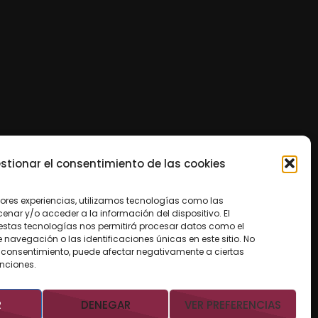
stionar el consentimiento de las cookies
jores experiencias, utilizamos tecnologías como las
nar y/o acceder a la información del dispositivo. El
estas tecnologías nos permitirá procesar datos como el
avegación o las identificaciones únicas en este sitio. No
 el consentimiento, puede afectar negativamente a ciertas
unciones.
R
DENEGAR
VER PREFERENCIAS