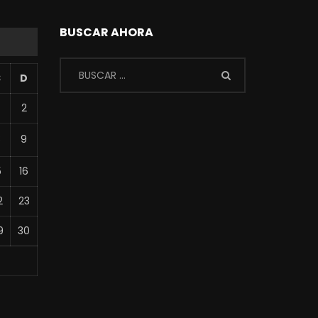
BUSCAR AHORA
S
D
2
8
9
5
16
2
23
9
30