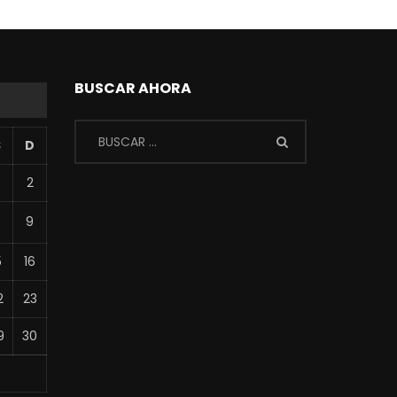
BUSCAR AHORA
S
D
2
8
9
5
16
2
23
9
30