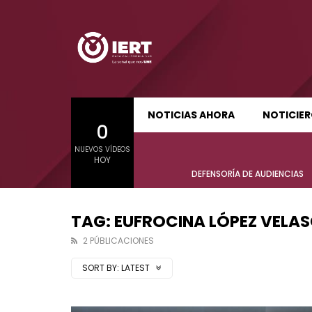
SUDCALIFORNIA HOY EDICIÓN MATUTINA
S
NOTICIAS AHORA
NOTICIE
0
01:24:11
01:22
NUEVOS VÍDEOS
SUDCALIFORNIA HOY EDICIÓN MATUTINA
S
HOY
Sudcalifornia Hoy edición matutina
Sudcal
DEFENSORÍA DE AUDIENCIAS
con Joel Trujillo González – 05 de
con Jo
agosto 2026.
agost
TAG: EUFROCINA LÓPEZ VELA
2 PÚBLICACIONES
SORT BY:
LATEST
01:24:11
01:22
Sudcalifornia Hoy edición matutina
Sudcal