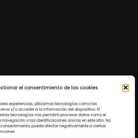
stionar el consentimiento de las cookies
jores experiencias, utilizamos tecnologías como las
nar y/o acceder a la información del dispositivo. El
estas tecnologías nos permitirá procesar datos como el
avegación o las identificaciones únicas en este sitio. No
 el consentimiento, puede afectar negativamente a ciertas
unciones.