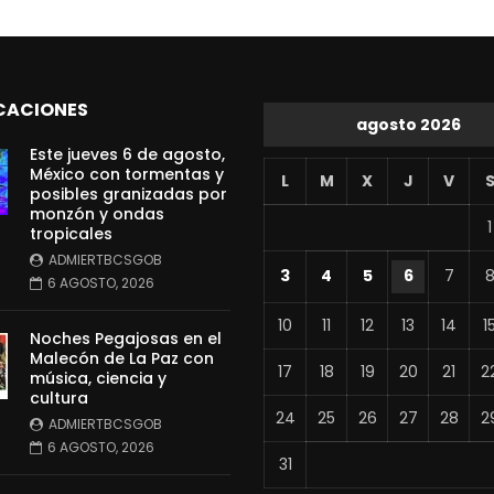
CACIONES
agosto 2026
Este jueves 6 de agosto,
México con tormentas y
L
M
X
J
V
posibles granizadas por
monzón y ondas
1
tropicales
ADMIERTBCSGOB
3
4
5
6
7
6 AGOSTO, 2026
10
11
12
13
14
1
Noches Pegajosas en el
Malecón de La Paz con
17
18
19
20
21
2
música, ciencia y
cultura
24
25
26
27
28
2
ADMIERTBCSGOB
6 AGOSTO, 2026
31