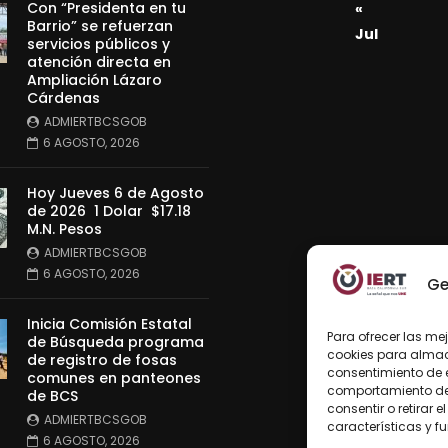
Con “Presidenta en tu
«
Barrio” se refuerzan
Jul
servicios públicos y
atención directa en
Ampliación Lázaro
Cárdenas
ADMIERTBCSGOB
6 AGOSTO, 2026
Hoy Jueves 6 de Agosto
de 2026 1 Dolar $17.18
M.N. Pesos
ADMIERTBCSGOB
6 AGOSTO, 2026
Ge
Inicia Comisión Estatal
Para ofrecer las me
de Búsqueda programa
cookies para almace
de registro de fosas
consentimiento de 
comunes en panteones
comportamiento de n
de BCS
consentir o retirar
ADMIERTBCSGOB
características y f
6 AGOSTO, 2026