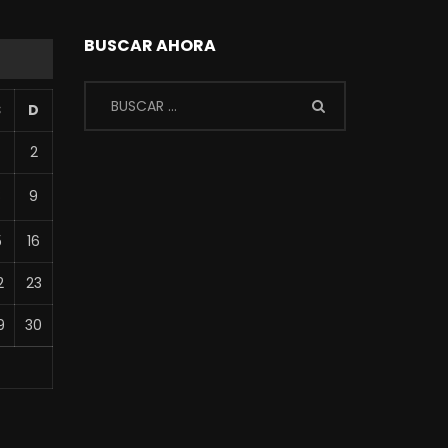
BUSCAR AHORA
S
D
2
8
9
5
16
2
23
9
30