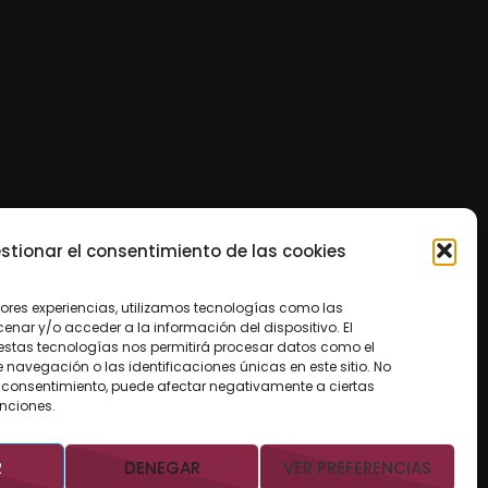
stionar el consentimiento de las cookies
jores experiencias, utilizamos tecnologías como las
nar y/o acceder a la información del dispositivo. El
estas tecnologías nos permitirá procesar datos como el
avegación o las identificaciones únicas en este sitio. No
 el consentimiento, puede afectar negativamente a ciertas
unciones.
R
DENEGAR
VER PREFERENCIAS