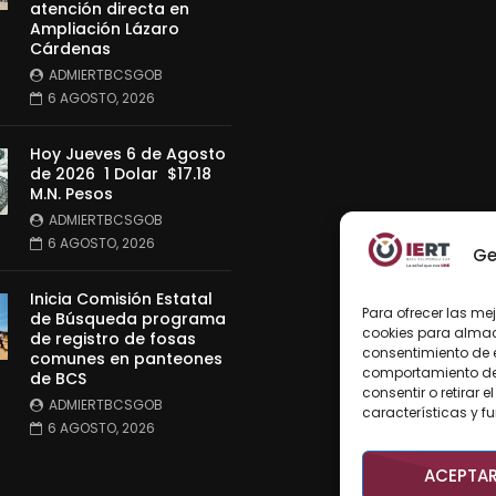
atención directa en
Ampliación Lázaro
Cárdenas
ADMIERTBCSGOB
6 AGOSTO, 2026
Hoy Jueves 6 de Agosto
de 2026 1 Dolar $17.18
M.N. Pesos
ADMIERTBCSGOB
6 AGOSTO, 2026
Ge
Inicia Comisión Estatal
Para ofrecer las me
de Búsqueda programa
cookies para almace
de registro de fosas
consentimiento de 
comunes en panteones
comportamiento de n
de BCS
consentir o retirar
ADMIERTBCSGOB
características y f
6 AGOSTO, 2026
ACEPTA