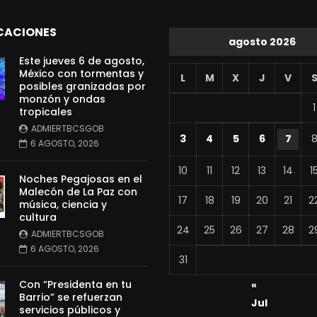
CACIONES
agosto 2026
Este jueves 6 de agosto,
México con tormentas y
L
M
X
J
V
posibles granizadas por
monzón y ondas
1
tropicales
ADMIERTBCSGOB
3
4
5
6
7
6 AGOSTO, 2026
10
11
12
13
14
1
Noches Pegajosas en el
Malecón de La Paz con
17
18
19
20
21
2
música, ciencia y
cultura
24
25
26
27
28
2
ADMIERTBCSGOB
6 AGOSTO, 2026
31
Con “Presidenta en tu
«
Barrio” se refuerzan
Jul
servicios públicos y