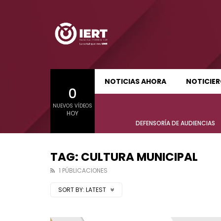
SUDCALIFORNIA HOY EDICIÓN MATUTINA
S
NOTICIAS AHORA
NOTICIE
0
01:24:11
01:22
NUEVOS VÍDEOS
SUDCALIFORNIA HOY EDICIÓN MATUTINA
S
HOY
Sudcalifornia Hoy edición matutina
Sudcal
DEFENSORÍA DE AUDIENCIAS
con Joel Trujillo González – 05 de
con Jo
agosto 2026.
agost
TAG: CULTURA MUNICIPAL
1 PÚBLICACIONES
SORT BY:
LATEST
01:24:11
01:22
Sudcalifornia Hoy edición matutina
Sudcal