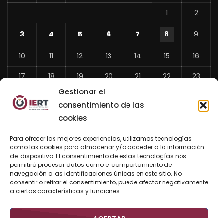
1
2
3
4
5
6
7
8
9
10
11
12
13
14
15
16
17
18
19
20
21
22
23
Gestionar el
24
25
26
27
28
29
30
consentimiento de las
31
cookies
«
Para ofrecer las mejores experiencias, utilizamos tecnologías
Jul
como las cookies para almacenar y/o acceder a la información
del dispositivo. El consentimiento de estas tecnologías nos
permitirá procesar datos como el comportamiento de
navegación o las identificaciones únicas en este sitio. No
consentir o retirar el consentimiento, puede afectar negativamente
BUSCAR AHORA
a ciertas características y funciones.