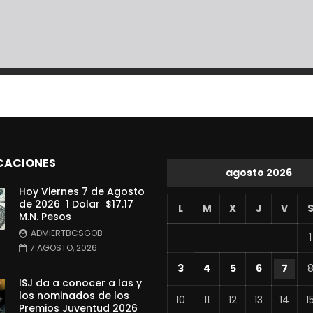
CACIONES
agosto 2026
Hoy Viernes 7 de Agosto
de 2026 1 Dolar $17.17
L
M
X
J
V
M.N. Pesos
ADMIERTBCSGOB
1
7 AGOSTO, 2026
3
4
5
6
7
ISJ da a conocer a las y
los nominados de los
10
11
12
13
14
1
Premios Juventud 2026