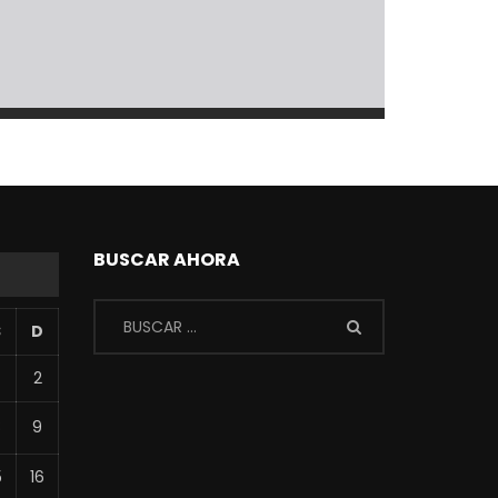
BUSCAR AHORA
S
D
2
8
9
5
16