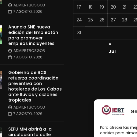
ADMIERTBCSGOB
17
18
19
20
21
2
7 AGOSTO, 2026
24
25
26
27
28
2
Anuncia SNE nueva
edición del Empleotón
31
para promover
empleos incluyentes
«
ADMIERTBCSGOB
Jul
7 AGOSTO, 2026
Gobierno de BCS
refuerza coordinación
preventiva con
hoteleros de Los Cabos
ante lluvias y ciclones
tropicales
ADMIERTBCSGOB
Ge
7 AGOSTO, 2026
Para ofrecer las me
SEPUIMM abrirá a la
cookies para almace
circulación la calle