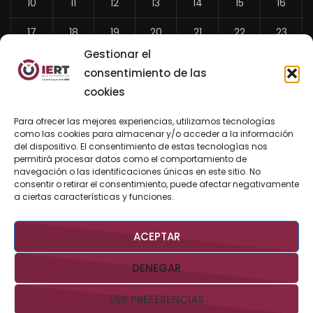
10
11
12
13
14
15
16
17
18
19
20
21
22
23
Gestionar el
24
25
26
27
28
29
30
consentimiento de las
31
cookies
«
Para ofrecer las mejores experiencias, utilizamos tecnologías
Jul
como las cookies para almacenar y/o acceder a la información
del dispositivo. El consentimiento de estas tecnologías nos
permitirá procesar datos como el comportamiento de
navegación o las identificaciones únicas en este sitio. No
consentir o retirar el consentimiento, puede afectar negativamente
BUSCAR AHORA
a ciertas características y funciones.
ACEPTAR
DENEGAR
VER PREFERENCIAS