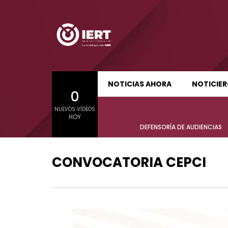
SUDCALIFORNIA HOY EDICIÓN MATUTINA
S
NOTICIAS AHORA
NOTICIE
0
01:21:47
01:24:
NUEVOS VÍDEOS
SUDCALIFORNIA HOY EDICIÓN MATUTINA
S
HOY
Sudcalifornia Hoy edición matutina
Sudcal
DEFENSORÍA DE AUDIENCIAS
con Joel Trujillo González – 06 de
con Jo
agosto 2026.
agost
CONVOCATORIA CEPCI
01:21:47
01:24:
Sudcalifornia Hoy edición matutina
Sudcal