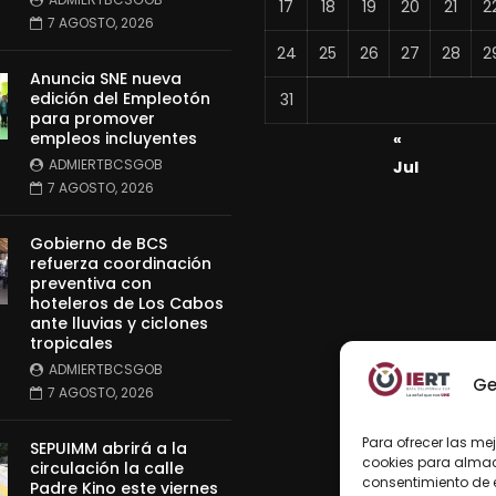
17
18
19
20
21
2
7 AGOSTO, 2026
24
25
26
27
28
2
Anuncia SNE nueva
edición del Empleotón
31
para promover
empleos incluyentes
«
ADMIERTBCSGOB
Jul
7 AGOSTO, 2026
Gobierno de BCS
refuerza coordinación
preventiva con
hoteleros de Los Cabos
ante lluvias y ciclones
tropicales
ADMIERTBCSGOB
Ge
7 AGOSTO, 2026
Para ofrecer las me
SEPUIMM abrirá a la
cookies para almace
circulación la calle
consentimiento de 
Padre Kino este viernes