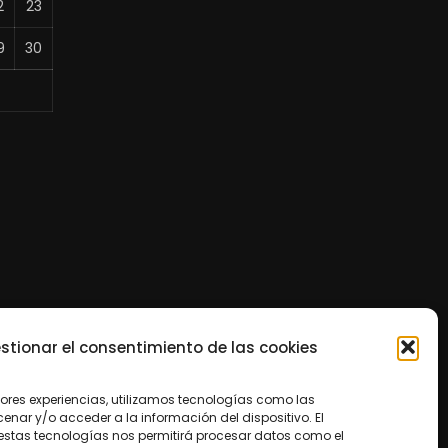
2
23
9
30
stionar el consentimiento de las cookies
jores experiencias, utilizamos tecnologías como las
nar y/o acceder a la información del dispositivo. El
estas tecnologías nos permitirá procesar datos como el