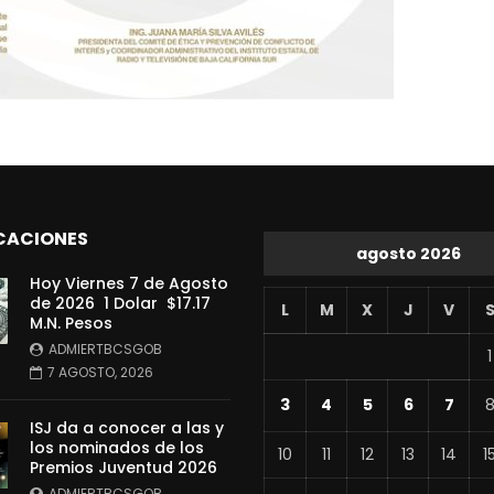
CACIONES
agosto 2026
Hoy Viernes 7 de Agosto
de 2026 1 Dolar $17.17
L
M
X
J
V
M.N. Pesos
ADMIERTBCSGOB
1
7 AGOSTO, 2026
3
4
5
6
7
ISJ da a conocer a las y
los nominados de los
10
11
12
13
14
1
Premios Juventud 2026
ADMIERTBCSGOB