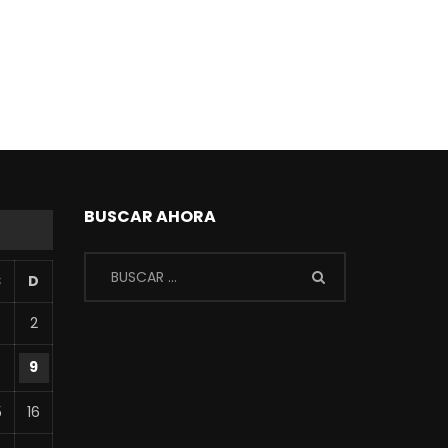
BUSCAR AHORA
S
D
2
8
9
5
16