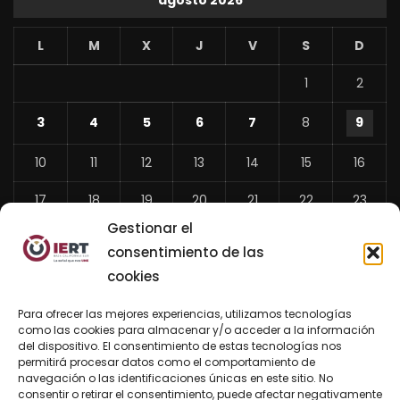
agosto 2026
L
M
X
J
V
S
D
1
2
3
4
5
6
7
8
9
10
11
12
13
14
15
16
17
18
19
20
21
22
23
Gestionar el
24
25
26
27
28
29
30
consentimiento de las
31
cookies
«
Para ofrecer las mejores experiencias, utilizamos tecnologías
Jul
como las cookies para almacenar y/o acceder a la información
del dispositivo. El consentimiento de estas tecnologías nos
permitirá procesar datos como el comportamiento de
navegación o las identificaciones únicas en este sitio. No
consentir o retirar el consentimiento, puede afectar negativamente