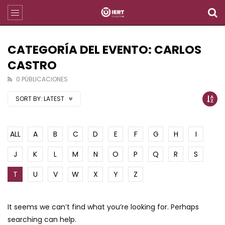
CATEGORÍA DEL EVENTO: CARLOS
CASTRO
0 PÚBLICACIONES
SORT BY:
LATEST
ALL
A
B
C
D
E
F
G
H
I
J
K
L
M
N
O
P
Q
R
S
T
U
V
W
X
Y
Z
It seems we can’t find what you’re looking for. Perhaps
searching can help.