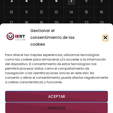
3
4
5
6
7
8
9
10
11
12
13
14
15
16
17
18
19
20
21
22
23
Gestionar el
24
25
26
27
28
29
30
consentimiento de las
31
cookies
«
Para ofrecer las mejores experiencias, utilizamos tecnologías
Jul
como las cookies para almacenar y/o acceder a la información
del dispositivo. El consentimiento de estas tecnologías nos
permitirá procesar datos como el comportamiento de
navegación o las identificaciones únicas en este sitio. No
consentir o retirar el consentimiento, puede afectar negativamente
BUSCAR AHORA
a ciertas características y funciones.
ACEPTAR
DENEGAR