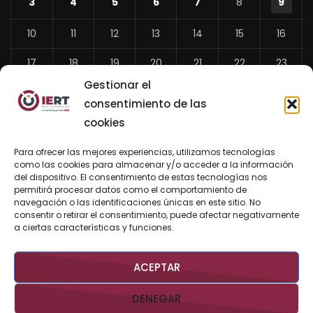
3
4
5
6
7
8
9
10
11
12
13
14
15
16
17
18
19
20
21
22
23
Gestionar el
24
25
26
27
28
29
30
consentimiento de las
31
cookies
«
Para ofrecer las mejores experiencias, utilizamos tecnologías
Jul
como las cookies para almacenar y/o acceder a la información
del dispositivo. El consentimiento de estas tecnologías nos
permitirá procesar datos como el comportamiento de
navegación o las identificaciones únicas en este sitio. No
consentir o retirar el consentimiento, puede afectar negativamente
BUSCAR AHORA
a ciertas características y funciones.
ACEPTAR
DENEGAR