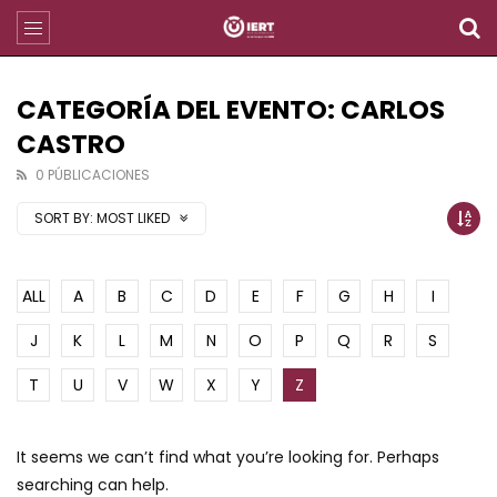
CATEGORÍA DEL EVENTO: CARLOS
CASTRO
0 PÚBLICACIONES
SORT BY:
MOST LIKED
ALL
A
B
C
D
E
F
G
H
I
J
K
L
M
N
O
P
Q
R
S
T
U
V
W
X
Y
Z
It seems we can’t find what you’re looking for. Perhaps
searching can help.