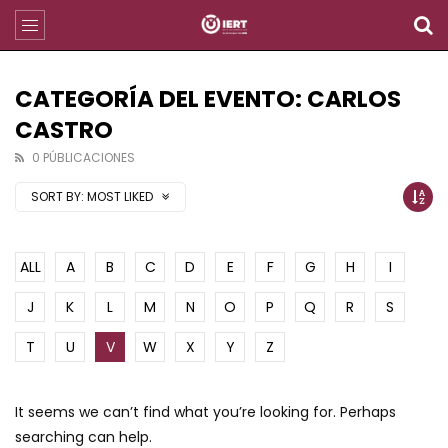
CATEGORÍA DEL EVENTO: CARLOS
CASTRO
0 PÚBLICACIONES
SORT BY:
MOST LIKED
ALL
A
B
C
D
E
F
G
H
I
J
K
L
M
N
O
P
Q
R
S
T
U
V
W
X
Y
Z
It seems we can’t find what you’re looking for. Perhaps
searching can help.