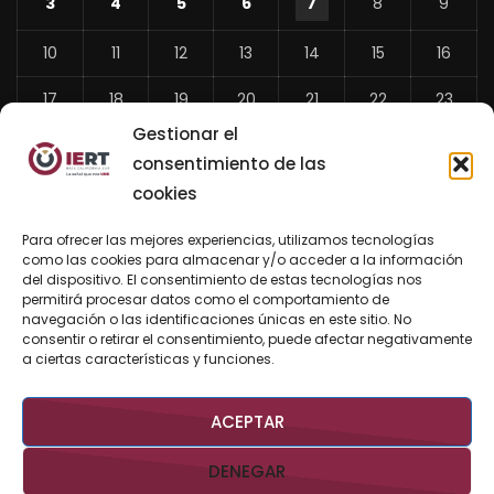
3
4
5
6
7
8
9
10
11
12
13
14
15
16
17
18
19
20
21
22
23
Gestionar el
24
25
26
27
28
29
30
consentimiento de las
31
cookies
«
Para ofrecer las mejores experiencias, utilizamos tecnologías
Jul
como las cookies para almacenar y/o acceder a la información
del dispositivo. El consentimiento de estas tecnologías nos
permitirá procesar datos como el comportamiento de
navegación o las identificaciones únicas en este sitio. No
consentir o retirar el consentimiento, puede afectar negativamente
BUSCAR AHORA
a ciertas características y funciones.
ACEPTAR
DENEGAR