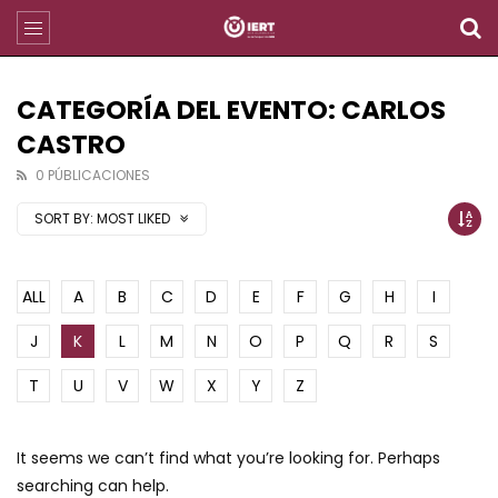
CATEGORÍA DEL EVENTO: CARLOS
CASTRO
0 PÚBLICACIONES
SORT BY:
MOST LIKED
ALL
A
B
C
D
E
F
G
H
I
J
K
L
M
N
O
P
Q
R
S
T
U
V
W
X
Y
Z
It seems we can’t find what you’re looking for. Perhaps
searching can help.