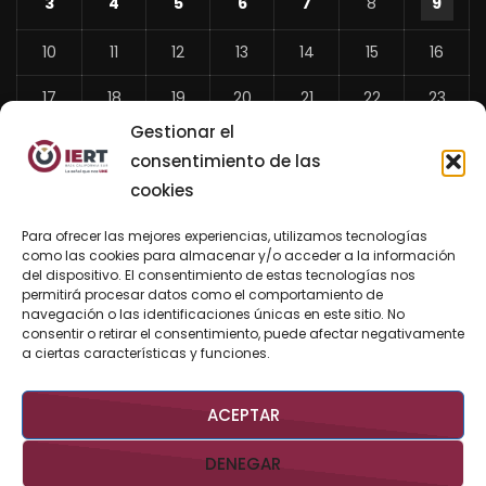
3
4
5
6
7
8
9
10
11
12
13
14
15
16
17
18
19
20
21
22
23
Gestionar el
24
25
26
27
28
29
30
consentimiento de las
31
cookies
«
Para ofrecer las mejores experiencias, utilizamos tecnologías
Jul
como las cookies para almacenar y/o acceder a la información
del dispositivo. El consentimiento de estas tecnologías nos
permitirá procesar datos como el comportamiento de
navegación o las identificaciones únicas en este sitio. No
consentir o retirar el consentimiento, puede afectar negativamente
BUSCAR AHORA
a ciertas características y funciones.
ACEPTAR
DENEGAR