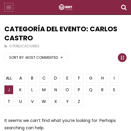
CATEGORÍA DEL EVENTO: CARLOS
CASTRO
0 PÚBLICACIONES
SORT BY:
MOST COMMENTED
ALL
A
B
C
D
E
F
G
H
I
J
K
L
M
N
O
P
Q
R
S
T
U
V
W
X
Y
Z
It seems we can’t find what you’re looking for. Perhaps
searching can help.