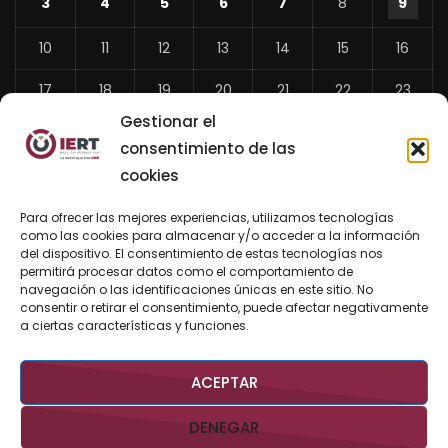
3
4
5
6
7
8
9
10
11
12
13
14
15
16
17
18
19
20
21
22
23
Gestionar el
24
25
26
27
28
29
30
consentimiento de las
31
cookies
«
Para ofrecer las mejores experiencias, utilizamos tecnologías
Jul
como las cookies para almacenar y/o acceder a la información
del dispositivo. El consentimiento de estas tecnologías nos
permitirá procesar datos como el comportamiento de
navegación o las identificaciones únicas en este sitio. No
consentir o retirar el consentimiento, puede afectar negativamente
BUSCAR AHORA
a ciertas características y funciones.
ACEPTAR
DENEGAR