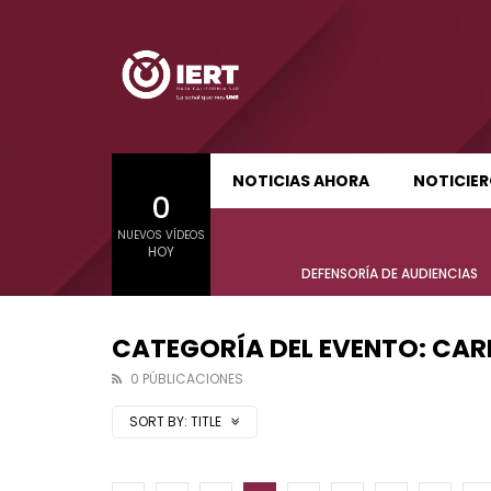
SUDCALIFORNIA HOY EDICIÓN MATUTINA
S
NOTICIAS AHORA
NOTICIE
0
01:21:47
01:24:
NUEVOS VÍDEOS
SUDCALIFORNIA HOY EDICIÓN MATUTINA
S
HOY
Sudcalifornia Hoy edición matutina
Sudcal
DEFENSORÍA DE AUDIENCIAS
con Joel Trujillo González – 06 de
con Jo
agosto 2026.
agost
CATEGORÍA DEL EVENTO: CA
0 PÚBLICACIONES
SORT BY:
TITLE
01:21:47
01:24:
Sudcalifornia Hoy edición matutina
Sudcal