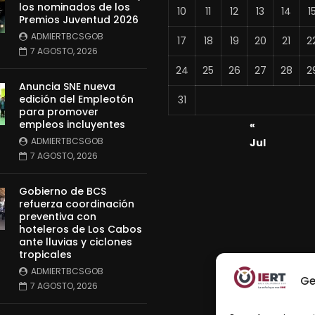
los nominados de los
10
11
12
13
14
1
Premios Juventud 2026
ADMIERTBCSGOB
17
18
19
20
21
2
7 AGOSTO, 2026
24
25
26
27
28
2
Anuncia SNE nueva
edición del Empleotón
31
para promover
empleos incluyentes
«
ADMIERTBCSGOB
Jul
7 AGOSTO, 2026
Gobierno de BCS
refuerza coordinación
preventiva con
hoteleros de Los Cabos
ante lluvias y ciclones
tropicales
ADMIERTBCSGOB
Ge
7 AGOSTO, 2026