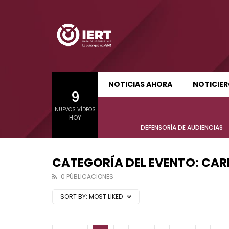
SUDCALIFORNIA HOY EDICIÓN MATUTINA
S
NOTICIAS AHORA
NOTICIE
9
01:21:47
01:24:
NUEVOS VÍDEOS
SUDCALIFORNIA HOY EDICIÓN MATUTINA
S
HOY
Sudcalifornia Hoy edición matutina
Sudcal
DEFENSORÍA DE AUDIENCIAS
con Joel Trujillo González – 06 de
con Jo
agosto 2026.
agost
CATEGORÍA DEL EVENTO: CA
0 PÚBLICACIONES
SORT BY:
MOST LIKED
01:21:47
01:24:
Sudcalifornia Hoy edición matutina
Sudcal