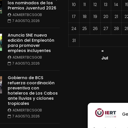
los nominados de los
10
11
12
13
14
1
Premios Juventud 2026
ADMIERTBCSGOB
17
18
19
20
21
2
7 AGOSTO, 2026
24
25
26
27
28
2
Anuncia SNE nueva
edición del Empleotón
31
para promover
empleos incluyentes
«
ADMIERTBCSGOB
Jul
7 AGOSTO, 2026
Gobierno de BCS
refuerza coordinación
preventiva con
hoteleros de Los Cabos
ante lluvias y ciclones
tropicales
ADMIERTBCSGOB
Ge
7 AGOSTO, 2026