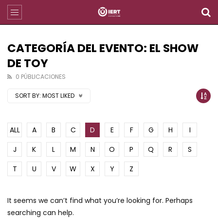
CATEGORÍA DEL EVENTO: EL SHOW
DE TOY
0 PÚBLICACIONES
SORT BY:
MOST LIKED
ALL
A
B
C
D
E
F
G
H
I
J
K
L
M
N
O
P
Q
R
S
T
U
V
W
X
Y
Z
It seems we can’t find what you’re looking for. Perhaps
searching can help.