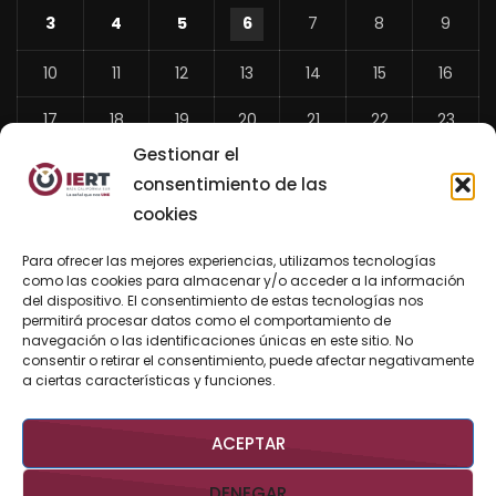
3
4
5
6
7
8
9
10
11
12
13
14
15
16
17
18
19
20
21
22
23
Gestionar el
24
25
26
27
28
29
30
consentimiento de las
31
cookies
«
Para ofrecer las mejores experiencias, utilizamos tecnologías
Jul
como las cookies para almacenar y/o acceder a la información
del dispositivo. El consentimiento de estas tecnologías nos
permitirá procesar datos como el comportamiento de
navegación o las identificaciones únicas en este sitio. No
consentir o retirar el consentimiento, puede afectar negativamente
BUSCAR AHORA
a ciertas características y funciones.
ACEPTAR
DENEGAR