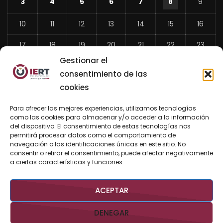
3
4
5
6
7
8
9
10
11
12
13
14
15
16
17
18
19
20
21
22
23
Gestionar el
24
25
26
27
28
29
30
consentimiento de las
31
cookies
«
Para ofrecer las mejores experiencias, utilizamos tecnologías
Jul
como las cookies para almacenar y/o acceder a la información
del dispositivo. El consentimiento de estas tecnologías nos
permitirá procesar datos como el comportamiento de
navegación o las identificaciones únicas en este sitio. No
consentir o retirar el consentimiento, puede afectar negativamente
BUSCAR AHORA
a ciertas características y funciones.
ACEPTAR
DENEGAR