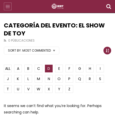
CATEGORÍA DEL EVENTO: EL SHOW
DE TOY
0 PÚBLICACIONES
SORT BY:
MOST COMMENTED
ALL
A
B
C
D
E
F
G
H
I
J
K
L
M
N
O
P
Q
R
S
T
U
V
W
X
Y
Z
It seems we can’t find what you’re looking for. Perhaps
searching can help.