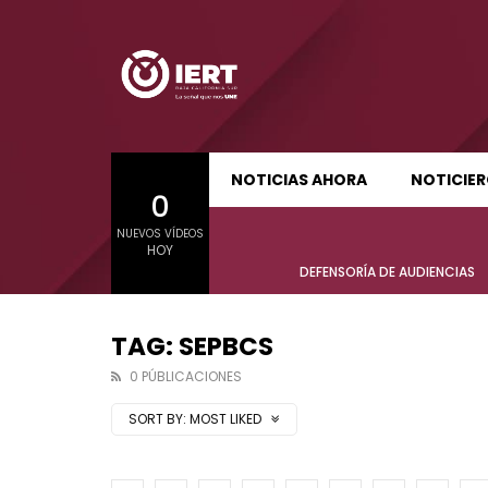
SUDCALIFORNIA HOY EDICIÓN MATUTINA
S
NOTICIAS AHORA
NOTICIE
0
01:21:47
01:24:
NUEVOS VÍDEOS
SUDCALIFORNIA HOY EDICIÓN MATUTINA
S
HOY
Sudcalifornia Hoy edición matutina
Sudcal
DEFENSORÍA DE AUDIENCIAS
con Joel Trujillo González – 06 de
con Jo
agosto 2026.
agost
TAG: SEPBCS
0 PÚBLICACIONES
SORT BY:
MOST LIKED
01:21:47
01:24:
Sudcalifornia Hoy edición matutina
Sudcal