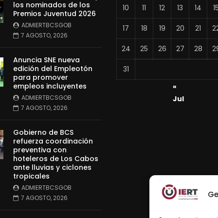
los nominados de los
10
11
12
13
14
1
Premios Juventud 2026
ADMIERTBCSGOB
17
18
19
20
21
2
7 AGOSTO, 2026
24
25
26
27
28
2
Anuncia SNE nueva
edición del Empleotón
31
para promover
empleos incluyentes
«
ADMIERTBCSGOB
Jul
7 AGOSTO, 2026
Gobierno de BCS
refuerza coordinación
preventiva con
hoteleros de Los Cabos
ante lluvias y ciclones
tropicales
ADMIERTBCSGOB
Ge
7 AGOSTO, 2026