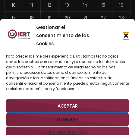
10
11
12
13
14
15
16
17
18
19
20
21
22
23
Gestionar el
24
25
26
27
28
29
30
consentimiento de las
31
cookies
«
Para ofrecer las mejores experiencias, utilizamos tecnologías
Jul
como las cookies para almacenar y/o acceder a la información
del dispositivo. El consentimiento de estas tecnologías nos
permitirá procesar datos como el comportamiento de
navegación o las identificaciones únicas en este sitio. No
consentir o retirar el consentimiento, puede afectar negativamente
BUSCAR AHORA
a ciertas características y funciones.
ACEPTAR
DENEGAR
VER PREFERENCIAS