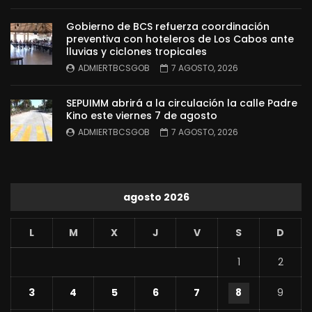
Gobierno de BCS refuerza coordinación
preventiva con hoteleros de Los Cabos ante
lluvias y ciclones tropicales
ADMIERTBCSGOB
7 AGOSTO, 2026
SEPUIMM abrirá a la circulación la calle Padre
Kino este viernes 7 de agosto
ADMIERTBCSGOB
7 AGOSTO, 2026
agosto 2026
L
M
X
J
V
S
D
1
2
3
4
5
6
7
8
9