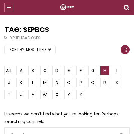
TAG: SEPBCS
0 PÚBLICACIONES
SORT BY:
MOST LIKED
ALL
A
B
C
D
E
F
G
H
I
J
K
L
M
N
O
P
Q
R
S
T
U
V
W
X
Y
Z
It seems we can’t find what you’re looking for. Perhaps
searching can help.