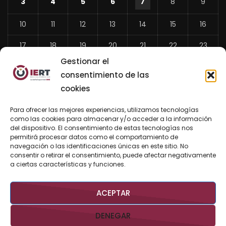
3
4
5
6
7
8
9
10
11
12
13
14
15
16
17
18
19
20
21
22
23
Gestionar el
24
25
26
27
28
29
30
consentimiento de las
31
cookies
«
Para ofrecer las mejores experiencias, utilizamos tecnologías
Jul
como las cookies para almacenar y/o acceder a la información
del dispositivo. El consentimiento de estas tecnologías nos
permitirá procesar datos como el comportamiento de
navegación o las identificaciones únicas en este sitio. No
consentir o retirar el consentimiento, puede afectar negativamente
BUSCAR AHORA
a ciertas características y funciones.
ACEPTAR
DENEGAR