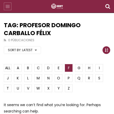
TAG: PROFESOR DOMINGO
CARBALLO FÉLIX
0 PÚBLICACIONES
SORT BY:
LATEST
ALL
A
B
C
D
E
F
G
H
I
J
K
L
M
N
O
P
Q
R
S
T
U
V
W
X
Y
Z
It seems we can’t find what you’re looking for. Perhaps
searching can help.