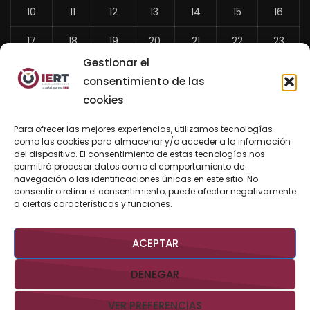
10
11
12
13
14
15
16
17
18
19
20
21
22
23
Gestionar el
24
25
26
27
28
29
30
consentimiento de las
31
cookies
«
Para ofrecer las mejores experiencias, utilizamos tecnologías
Jul
como las cookies para almacenar y/o acceder a la información
del dispositivo. El consentimiento de estas tecnologías nos
permitirá procesar datos como el comportamiento de
navegación o las identificaciones únicas en este sitio. No
consentir o retirar el consentimiento, puede afectar negativamente
BUSCAR AHORA
a ciertas características y funciones.
ACEPTAR
DENEGAR
VER PREFERENCIAS