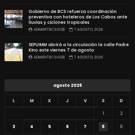
Gobierno de BCS refuerza coordinación
preventiva con hoteleros de Los Cabos ante
lluvias y ciclones tropicales
ADMIERTBCSGOB
7 AGOSTO, 2026
SEPUIMM abrirá a la circulación la calle Padre
Kino este viernes 7 de agosto
ADMIERTBCSGOB
7 AGOSTO, 2026
agosto 2026
L
M
X
J
V
S
D
1
2
3
4
5
6
7
8
9