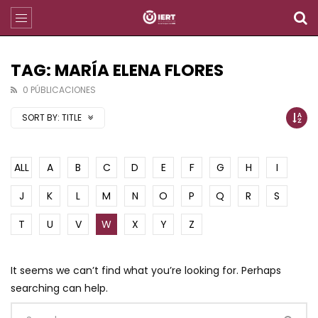
TAG: MARÍA ELENA FLORES
0 PÚBLICACIONES
SORT BY:
TITLE
ALL
A
B
C
D
E
F
G
H
I
J
K
L
M
N
O
P
Q
R
S
T
U
V
W
X
Y
Z
It seems we can’t find what you’re looking for. Perhaps
searching can help.