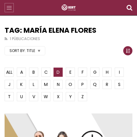
TAG: MARÍA ELENA FLORES
1 PÚBLICACIONES
SORT BY:
TITLE
ALL
A
B
C
D
E
F
G
H
I
J
K
L
M
N
O
P
Q
R
S
T
U
V
W
X
Y
Z