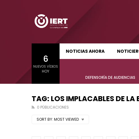
SUDCALIFORNIA HOY EDICIÓN MATUTINA
S
NOTICIAS AHORA
NOTICIE
6
01:24:11
01:22
NUEVOS VÍDEOS
SUDCALIFORNIA HOY EDICIÓN MATUTINA
S
HOY
Sudcalifornia Hoy edición matutina
Sudcal
DEFENSORÍA DE AUDIENCIAS
con Joel Trujillo González – 05 de
con Jo
agosto 2026.
agost
TAG: LOS IMPLACABLES DE LA
0 PÚBLICACIONES
SORT BY:
MOST VIEWED
01:24:11
01:22
Sudcalifornia Hoy edición matutina
Sudcal