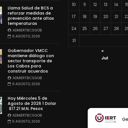
10
11
12
13
14
1
Llama Salud de BCS a
reforzar medidas de
17
18
19
20
21
2
prevención ante altas
temperaturas
24
25
26
27
28
2
ADMIERTBCSGOB
6 AGOSTO, 2026
31
Gobernador VMCC
«
mantiene diálogo con
Jul
sector transporte de
Los Cabos para
construir acuerdos
ADMIERTBCSGOB
6 AGOSTO, 2026
Hoy Miércoles 5 de
Agosto de 2026 1 Dolar
$17.21 M.N. Pesos
ADMIERTBCSGOB
Ge
5 AGOSTO, 2026