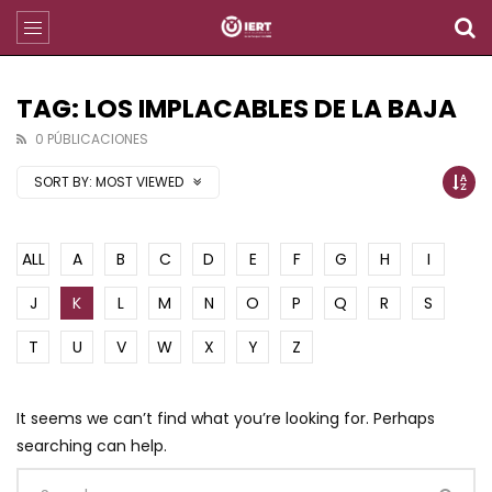
TAG: LOS IMPLACABLES DE LA BAJA
0 PÚBLICACIONES
SORT BY:
MOST VIEWED
ALL
A
B
C
D
E
F
G
H
I
J
K
L
M
N
O
P
Q
R
S
T
U
V
W
X
Y
Z
It seems we can’t find what you’re looking for. Perhaps
searching can help.