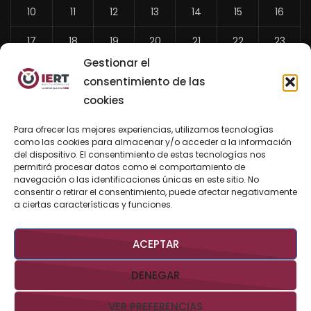
10
11
12
13
14
15
16
17
18
19
20
21
22
23
Gestionar el
24
25
26
27
28
29
30
consentimiento de las
31
cookies
«
Para ofrecer las mejores experiencias, utilizamos tecnologías
Jul
como las cookies para almacenar y/o acceder a la información
del dispositivo. El consentimiento de estas tecnologías nos
permitirá procesar datos como el comportamiento de
navegación o las identificaciones únicas en este sitio. No
consentir o retirar el consentimiento, puede afectar negativamente
BUSCAR AHORA
a ciertas características y funciones.
ACEPTAR
DENEGAR
VER PREFERENCIAS