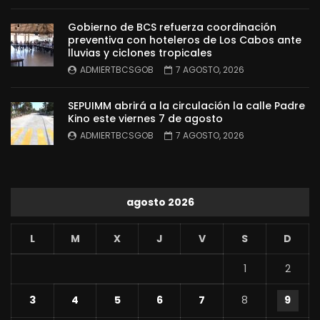
Gobierno de BCS refuerza coordinación
preventiva con hoteleros de Los Cabos ante
lluvias y ciclones tropicales
ADMIERTBCSGOB
7 AGOSTO, 2026
SEPUIMM abrirá a la circulación la calle Padre
Kino este viernes 7 de agosto
ADMIERTBCSGOB
7 AGOSTO, 2026
agosto 2026
L
M
X
J
V
S
D
1
2
3
4
5
6
7
8
9