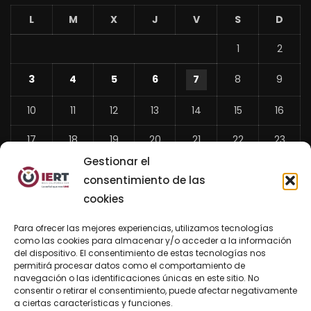
L
M
X
J
V
S
D
1
2
3
4
5
6
7
8
9
10
11
12
13
14
15
16
17
18
19
20
21
22
23
Gestionar el
24
25
26
27
28
29
30
consentimiento de las
31
cookies
«
Para ofrecer las mejores experiencias, utilizamos tecnologías
Jul
como las cookies para almacenar y/o acceder a la información
del dispositivo. El consentimiento de estas tecnologías nos
permitirá procesar datos como el comportamiento de
navegación o las identificaciones únicas en este sitio. No
consentir o retirar el consentimiento, puede afectar negativamente
BUSCAR AHORA
a ciertas características y funciones.