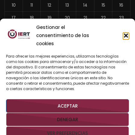
10
11
12
13
14
15
16
17
18
19
20
21
22
23
Gestionar el
24
25
26
27
28
29
30
consentimiento de las
31
cookies
«
Para ofrecer las mejores experiencias, utilizamos tecnologías
Jul
como las cookies para almacenar y/o acceder a la información
del dispositivo. El consentimiento de estas tecnologías nos
permitirá procesar datos como el comportamiento de
navegación o las identificaciones únicas en este sitio. No
consentir o retirar el consentimiento, puede afectar negativamente
BUSCAR AHORA
a ciertas características y funciones.
ACEPTAR
DENEGAR
VER PREFERENCIAS