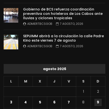
Gobierno de BCS refuerza coordinación
preventiva con hoteleros de Los Cabos ante
lluvias y ciclones tropicales
ADMIERTBCSGOB
7 AGOSTO, 2026
SEPUIMM abrirá a la circulación la calle Padre
Kino este viernes 7 de agosto
ADMIERTBCSGOB
7 AGOSTO, 2026
agosto 2026
L
M
X
J
V
S
D
1
2
3
4
5
6
7
8
9