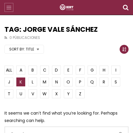
TAG: JORGE VALE SÁNCHEZ
0 PÚBLICACIONES
SORT BY:
TITLE
ALL
A
B
C
D
E
F
G
H
I
J
K
L
M
N
O
P
Q
R
S
T
U
V
W
X
Y
Z
It seems we can’t find what you’re looking for. Perhaps
searching can help.