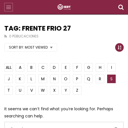
TAG: FRENTE FRIO 27
0 PÚBLICACIONES
SORT BY:
MOST VIEWED
ALL
A
B
C
D
E
F
G
H
I
J
K
L
M
N
O
P
Q
R
S
T
U
V
W
X
Y
Z
It seems we can’t find what you’re looking for. Perhaps
searching can help.