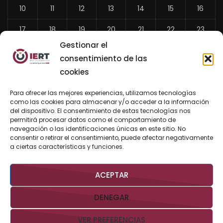
10
11
12
13
14
15
16
17
18
19
20
21
22
23
Gestionar el
24
25
26
27
28
29
30
consentimiento de las
31
cookies
«
Para ofrecer las mejores experiencias, utilizamos tecnologías
Jul
como las cookies para almacenar y/o acceder a la información
del dispositivo. El consentimiento de estas tecnologías nos
permitirá procesar datos como el comportamiento de
navegación o las identificaciones únicas en este sitio. No
consentir o retirar el consentimiento, puede afectar negativamente
BUSCAR AHORA
a ciertas características y funciones.
ACEPTAR
DENEGAR
VER PREFERENCIAS