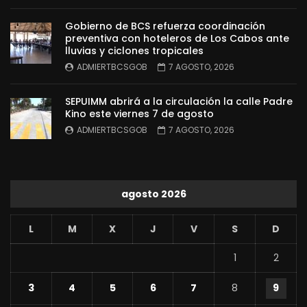
Gobierno de BCS refuerza coordinación
preventiva con hoteleros de Los Cabos ante
lluvias y ciclones tropicales
ADMIERTBCSGOB
7 AGOSTO, 2026
SEPUIMM abrirá a la circulación la calle Padre
Kino este viernes 7 de agosto
ADMIERTBCSGOB
7 AGOSTO, 2026
agosto 2026
L
M
X
J
V
S
D
1
2
3
4
5
6
7
8
9