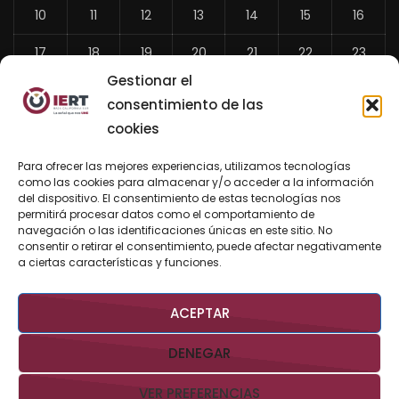
10
11
12
13
14
15
16
17
18
19
20
21
22
23
Gestionar el
24
25
26
27
28
29
30
consentimiento de las
31
cookies
«
Para ofrecer las mejores experiencias, utilizamos tecnologías
Jul
como las cookies para almacenar y/o acceder a la información
del dispositivo. El consentimiento de estas tecnologías nos
permitirá procesar datos como el comportamiento de
navegación o las identificaciones únicas en este sitio. No
consentir o retirar el consentimiento, puede afectar negativamente
BUSCAR AHORA
a ciertas características y funciones.
ACEPTAR
DENEGAR
VER PREFERENCIAS