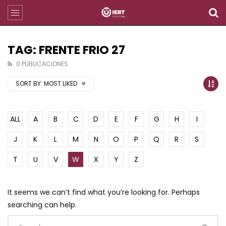
TAG: FRENTE FRIO 27
0 PÚBLICACIONES
SORT BY:
MOST LIKED
ALL
A
B
C
D
E
F
G
H
I
J
K
L
M
N
O
P
Q
R
S
T
U
V
W
X
Y
Z
It seems we can’t find what you’re looking for. Perhaps
searching can help.