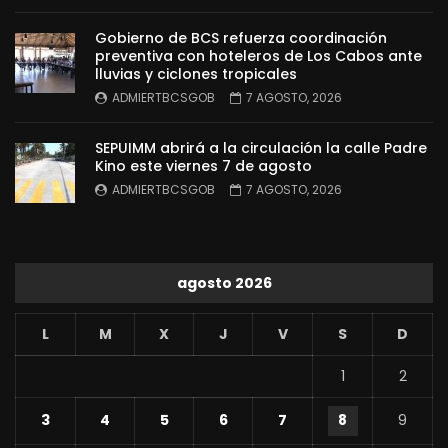
Gobierno de BCS refuerza coordinación
preventiva con hoteleros de Los Cabos ante
lluvias y ciclones tropicales
ADMIERTBCSGOB
7 AGOSTO, 2026
SEPUIMM abrirá a la circulación la calle Padre
Kino este viernes 7 de agosto
ADMIERTBCSGOB
7 AGOSTO, 2026
agosto 2026
L
M
X
J
V
S
D
1
2
3
4
5
6
7
8
9