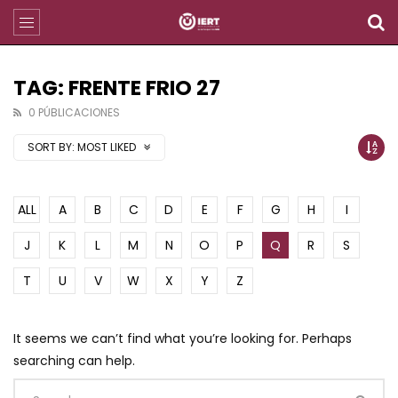
TAG: FRENTE FRIO 27
0 PÚBLICACIONES
SORT BY:
MOST LIKED
ALL
A
B
C
D
E
F
G
H
I
J
K
L
M
N
O
P
Q
R
S
T
U
V
W
X
Y
Z
It seems we can’t find what you’re looking for. Perhaps
searching can help.