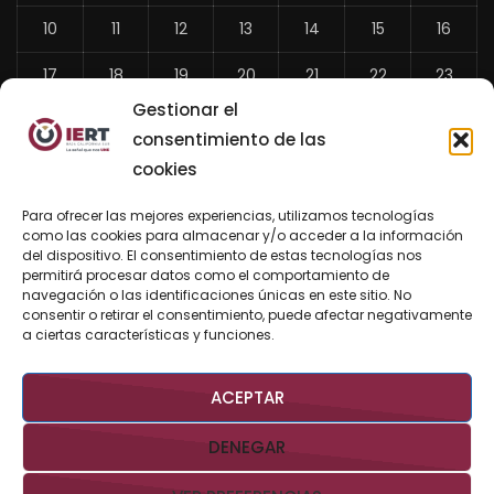
10
11
12
13
14
15
16
17
18
19
20
21
22
23
Gestionar el
24
25
26
27
28
29
30
consentimiento de las
31
cookies
«
Para ofrecer las mejores experiencias, utilizamos tecnologías
Jul
como las cookies para almacenar y/o acceder a la información
del dispositivo. El consentimiento de estas tecnologías nos
permitirá procesar datos como el comportamiento de
navegación o las identificaciones únicas en este sitio. No
consentir o retirar el consentimiento, puede afectar negativamente
BUSCAR AHORA
a ciertas características y funciones.
ACEPTAR
DENEGAR