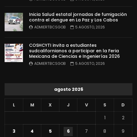
Inicia Salud estatal jornadas de fumigación
contra el dengue en La Paz y Los Cabos
ADMIERTBCSGOB
5 AGOSTO, 2026
COSHCYTI invita a estudiantes
sudcalifornianos a participar en la Feria
Mexicana de Ciencias e Ingenierías 2026
ADMIERTBCSGOB
5 AGOSTO, 2026
agosto 2026
L
M
X
J
V
S
D
1
2
3
4
5
6
7
8
9