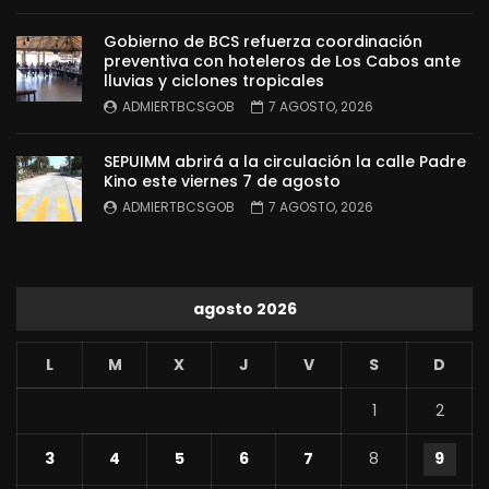
Gobierno de BCS refuerza coordinación
preventiva con hoteleros de Los Cabos ante
lluvias y ciclones tropicales
ADMIERTBCSGOB
7 AGOSTO, 2026
SEPUIMM abrirá a la circulación la calle Padre
Kino este viernes 7 de agosto
ADMIERTBCSGOB
7 AGOSTO, 2026
agosto 2026
L
M
X
J
V
S
D
1
2
3
4
5
6
7
8
9