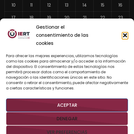
10
11
12
13
14
15
16
17
18
19
20
21
22
23
Gestionar el
24
25
26
27
28
29
30
consentimiento de las
31
cookies
«
Para ofrecer las mejores experiencias, utilizamos tecnologías
Jul
como las cookies para almacenar y/o acceder a la información
del dispositivo. El consentimiento de estas tecnologías nos
permitirá procesar datos como el comportamiento de
navegación o las identificaciones únicas en este sitio. No
consentir o retirar el consentimiento, puede afectar negativamente
BUSCAR AHORA
a ciertas características y funciones.
ACEPTAR
DENEGAR
VER PREFERENCIAS