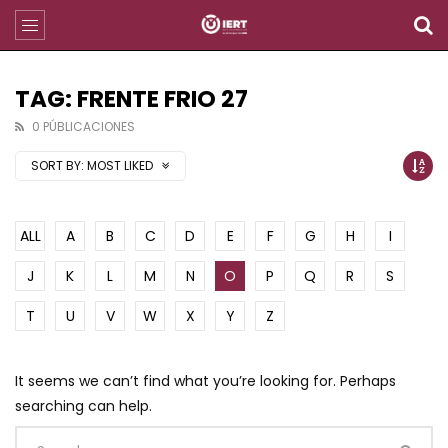
TAG: FRENTE FRIO 27
0 PÚBLICACIONES
SORT BY:
MOST LIKED
ALL
A
B
C
D
E
F
G
H
I
J
K
L
M
N
O
P
Q
R
S
T
U
V
W
X
Y
Z
It seems we can’t find what you’re looking for. Perhaps
searching can help.