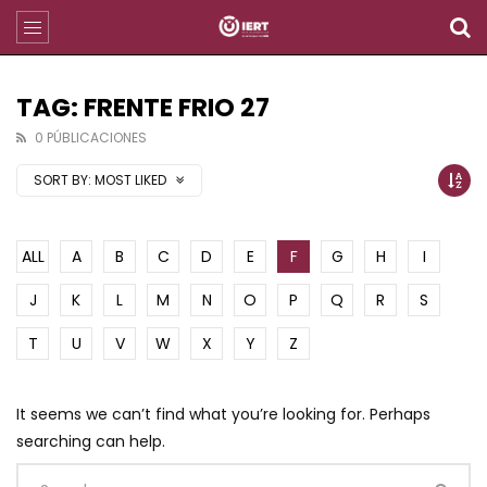
TAG: FRENTE FRIO 27
0 PÚBLICACIONES
SORT BY:
MOST LIKED
ALL
A
B
C
D
E
F
G
H
I
J
K
L
M
N
O
P
Q
R
S
T
U
V
W
X
Y
Z
It seems we can’t find what you’re looking for. Perhaps
searching can help.