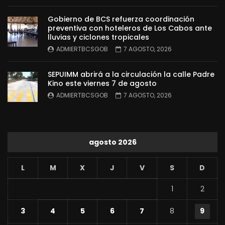
Gobierno de BCS refuerza coordinación
preventiva con hoteleros de Los Cabos ante
lluvias y ciclones tropicales
ADMIERTBCSGOB
7 AGOSTO, 2026
SEPUIMM abrirá a la circulación la calle Padre
Kino este viernes 7 de agosto
ADMIERTBCSGOB
7 AGOSTO, 2026
agosto 2026
L
M
X
J
V
S
D
1
2
3
4
5
6
7
8
9