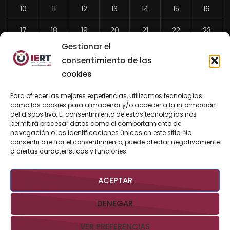
10
11
12
13
14
15
16
17
18
19
20
21
22
23
Gestionar el
24
25
26
27
28
29
30
consentimiento de las
31
cookies
«
Para ofrecer las mejores experiencias, utilizamos tecnologías
Jul
como las cookies para almacenar y/o acceder a la información
del dispositivo. El consentimiento de estas tecnologías nos
permitirá procesar datos como el comportamiento de
navegación o las identificaciones únicas en este sitio. No
consentir o retirar el consentimiento, puede afectar negativamente
BUSCAR AHORA
a ciertas características y funciones.
ACEPTAR
DENEGAR
VER PREFERENCIAS