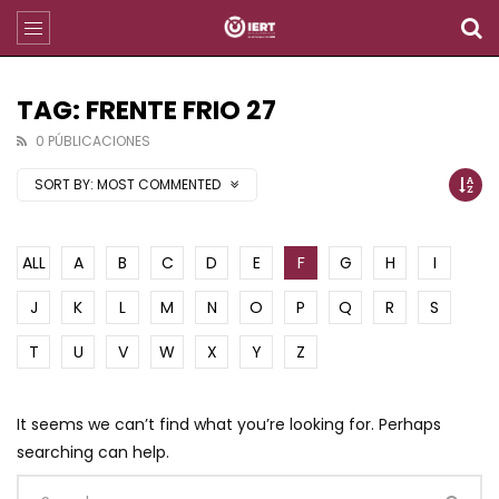
TAG: FRENTE FRIO 27
0 PÚBLICACIONES
SORT BY:
MOST COMMENTED
ALL
A
B
C
D
E
F
G
H
I
J
K
L
M
N
O
P
Q
R
S
T
U
V
W
X
Y
Z
It seems we can’t find what you’re looking for. Perhaps
searching can help.