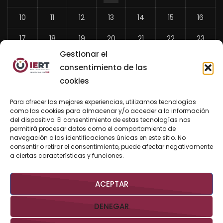
10
11
12
13
14
15
16
17
18
19
20
21
22
23
Gestionar el
24
25
26
27
28
29
30
consentimiento de las
31
cookies
«
Para ofrecer las mejores experiencias, utilizamos tecnologías
Jul
como las cookies para almacenar y/o acceder a la información
del dispositivo. El consentimiento de estas tecnologías nos
permitirá procesar datos como el comportamiento de
navegación o las identificaciones únicas en este sitio. No
consentir o retirar el consentimiento, puede afectar negativamente
BUSCAR AHORA
a ciertas características y funciones.
ACEPTAR
DENEGAR