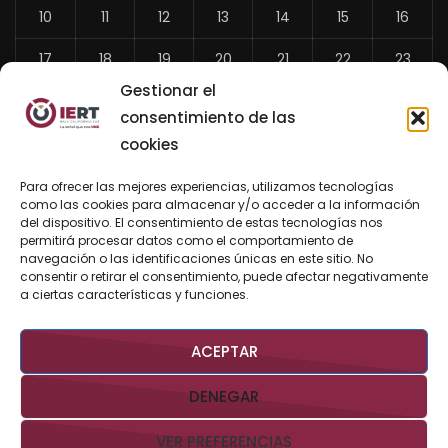
10
11
12
13
14
15
16
17
18
19
20
21
22
23
Gestionar el
24
25
26
27
28
29
30
consentimiento de las
31
cookies
«
Para ofrecer las mejores experiencias, utilizamos tecnologías
Jul
como las cookies para almacenar y/o acceder a la información
del dispositivo. El consentimiento de estas tecnologías nos
permitirá procesar datos como el comportamiento de
navegación o las identificaciones únicas en este sitio. No
consentir o retirar el consentimiento, puede afectar negativamente
BUSCAR AHORA
a ciertas características y funciones.
ACEPTAR
DENEGAR
VER PREFERENCIAS