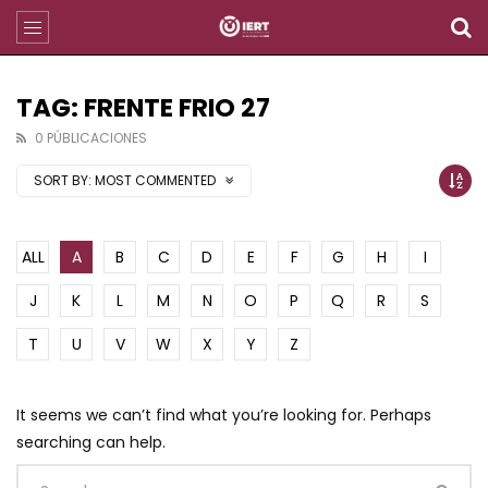
TAG: FRENTE FRIO 27
0 PÚBLICACIONES
SORT BY:
MOST COMMENTED
ALL
A
B
C
D
E
F
G
H
I
J
K
L
M
N
O
P
Q
R
S
T
U
V
W
X
Y
Z
It seems we can’t find what you’re looking for. Perhaps
searching can help.