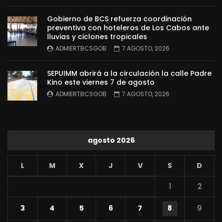
Gobierno de BCS refuerza coordinación
preventiva con hoteleros de Los Cabos ante
lluvias y ciclones tropicales
ADMIERTBCSGOB
7 AGOSTO, 2026
SEPUIMM abrirá a la circulación la calle Padre
Kino este viernes 7 de agosto
ADMIERTBCSGOB
7 AGOSTO, 2026
agosto 2026
L
M
X
J
V
S
D
1
2
3
4
5
6
7
8
9