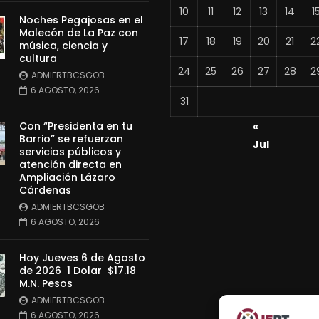
10
11
12
13
14
1
Noches Pegajosas en el
Malecón de La Paz con
17
18
19
20
21
2
música, ciencia y
cultura
24
25
26
27
28
2
ADMIERTBCSGOB
6 AGOSTO, 2026
31
Con “Presidenta en tu
«
Barrio” se refuerzan
Jul
servicios públicos y
atención directa en
Ampliación Lázaro
Cárdenas
ADMIERTBCSGOB
6 AGOSTO, 2026
Hoy Jueves 6 de Agosto
de 2026 1 Dolar $17.18
M.N. Pesos
ADMIERTBCSGOB
6 AGOSTO, 2026