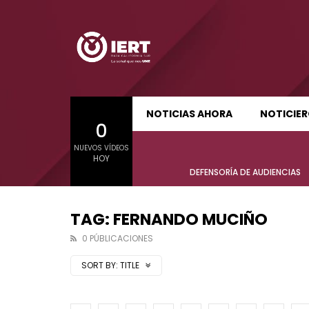
SUDCALIFORNIA HOY EDICIÓN MATUTINA
S
NOTICIAS AHORA
NOTICIE
0
01:24:11
01:22
NUEVOS VÍDEOS
SUDCALIFORNIA HOY EDICIÓN MATUTINA
S
HOY
Sudcalifornia Hoy edición matutina
Sudcal
DEFENSORÍA DE AUDIENCIAS
con Joel Trujillo González – 05 de
con Jo
agosto 2026.
agost
TAG: FERNANDO MUCIÑO
0 PÚBLICACIONES
SORT BY:
TITLE
01:24:11
01:22
Sudcalifornia Hoy edición matutina
Sudcal