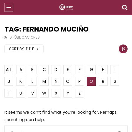
TAG: FERNANDO MUCIÑO
0 PÚBLICACIONES
SORT BY:
TITLE
ALL
A
B
C
D
E
F
G
H
I
J
K
L
M
N
O
P
Q
R
S
T
U
V
W
X
Y
Z
It seems we can’t find what you’re looking for. Perhaps
searching can help.