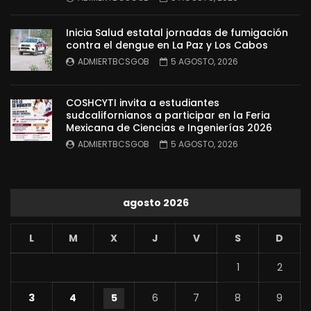
Inicia Salud estatal jornadas de fumigación
contra el dengue en La Paz y Los Cabos
ADMIERTBCSGOB
5 AGOSTO, 2026
COSHCYTI invita a estudiantes
sudcalifornianos a participar en la Feria
Mexicana de Ciencias e Ingenierías 2026
ADMIERTBCSGOB
5 AGOSTO, 2026
agosto 2026
L
M
X
J
V
S
D
1
2
3
4
5
6
7
8
9