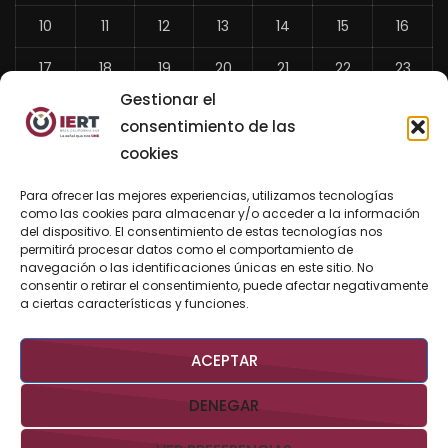
10
11
12
13
14
15
16
17
18
19
20
21
22
23
Gestionar el
24
25
26
27
28
29
30
consentimiento de las
31
cookies
«
Para ofrecer las mejores experiencias, utilizamos tecnologías
Jul
como las cookies para almacenar y/o acceder a la información
del dispositivo. El consentimiento de estas tecnologías nos
permitirá procesar datos como el comportamiento de
navegación o las identificaciones únicas en este sitio. No
consentir o retirar el consentimiento, puede afectar negativamente
BUSCAR AHORA
a ciertas características y funciones.
ACEPTAR
DENEGAR