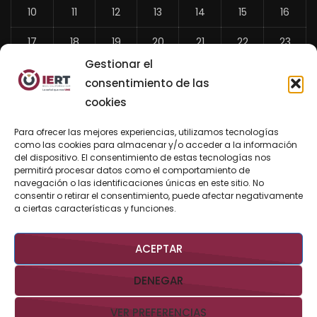
10
11
12
13
14
15
16
17
18
19
20
21
22
23
Gestionar el
24
25
26
27
28
29
30
consentimiento de las
31
cookies
«
Para ofrecer las mejores experiencias, utilizamos tecnologías
Jul
como las cookies para almacenar y/o acceder a la información
del dispositivo. El consentimiento de estas tecnologías nos
permitirá procesar datos como el comportamiento de
navegación o las identificaciones únicas en este sitio. No
consentir o retirar el consentimiento, puede afectar negativamente
BUSCAR AHORA
a ciertas características y funciones.
ACEPTAR
DENEGAR
VER PREFERENCIAS