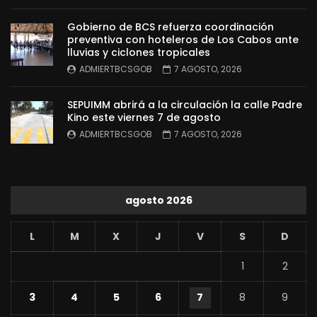
Gobierno de BCS refuerza coordinación
preventiva con hoteleros de Los Cabos ante
lluvias y ciclones tropicales
ADMIERTBCSGOB
7 AGOSTO, 2026
SEPUIMM abrirá a la circulación la calle Padre
Kino este viernes 7 de agosto
ADMIERTBCSGOB
7 AGOSTO, 2026
agosto 2026
L
M
X
J
V
S
D
1
2
3
4
5
6
7
8
9