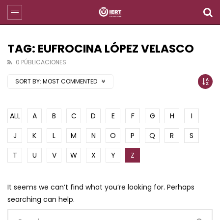
TAG: EUFROCINA LÓPEZ VELASCO
0 PÚBLICACIONES
SORT BY:
MOST COMMENTED
ALL
A
B
C
D
E
F
G
H
I
J
K
L
M
N
O
P
Q
R
S
T
U
V
W
X
Y
Z
It seems we can’t find what you’re looking for. Perhaps
searching can help.