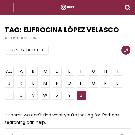
TAG: EUFROCINA LÓPEZ VELASCO
0 PÚBLICACIONES
SORT BY:
LATEST
ALL
A
B
C
D
E
F
G
H
I
J
K
L
M
N
O
P
Q
R
S
T
U
V
W
X
Y
Z
It seems we can’t find what you’re looking for. Perhaps
searching can help.