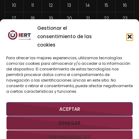
10
11
12
13
14
15
16
17
18
19
20
21
22
23
Gestionar el
24
25
26
27
28
29
30
consentimiento de las
31
cookies
«
Para ofrecer las mejores experiencias, utilizamos tecnologías
Jul
como las cookies para almacenar y/o acceder a la información
del dispositivo. El consentimiento de estas tecnologías nos
permitirá procesar datos como el comportamiento de
navegación o las identificaciones únicas en este sitio. No
consentir o retirar el consentimiento, puede afectar negativamente
BUSCAR AHORA
a ciertas características y funciones.
ACEPTAR
DENEGAR
VER PREFERENCIAS