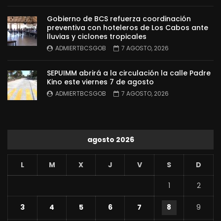
Gobierno de BCS refuerza coordinación
preventiva con hoteleros de Los Cabos ante
lluvias y ciclones tropicales
ADMIERTBCSGOB
7 AGOSTO, 2026
SEPUIMM abrirá a la circulación la calle Padre
Kino este viernes 7 de agosto
ADMIERTBCSGOB
7 AGOSTO, 2026
agosto 2026
L
M
X
J
V
S
D
1
2
3
4
5
6
7
8
9