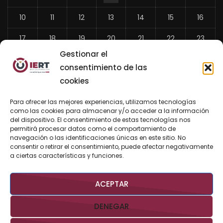
10
11
12
13
14
15
16
17
18
19
20
21
22
23
Gestionar el
24
25
26
27
28
29
30
consentimiento de las
31
cookies
«
Para ofrecer las mejores experiencias, utilizamos tecnologías
Jul
como las cookies para almacenar y/o acceder a la información
del dispositivo. El consentimiento de estas tecnologías nos
permitirá procesar datos como el comportamiento de
navegación o las identificaciones únicas en este sitio. No
consentir o retirar el consentimiento, puede afectar negativamente
BUSCAR AHORA
a ciertas características y funciones.
ACEPTAR
DENEGAR