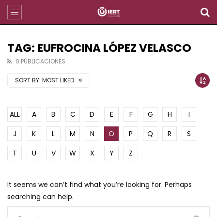
TAG: EUFROCINA LÓPEZ VELASCO
0 PÚBLICACIONES
SORT BY:
MOST LIKED
ALL
A
B
C
D
E
F
G
H
I
J
K
L
M
N
O
P
Q
R
S
T
U
V
W
X
Y
Z
It seems we can’t find what you’re looking for. Perhaps
searching can help.