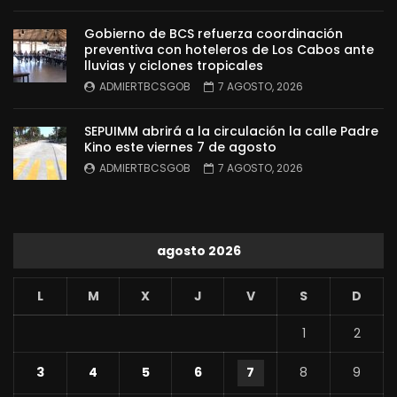
Gobierno de BCS refuerza coordinación
preventiva con hoteleros de Los Cabos ante
lluvias y ciclones tropicales
ADMIERTBCSGOB
7 AGOSTO, 2026
SEPUIMM abrirá a la circulación la calle Padre
Kino este viernes 7 de agosto
ADMIERTBCSGOB
7 AGOSTO, 2026
agosto 2026
L
M
X
J
V
S
D
1
2
3
4
5
6
7
8
9