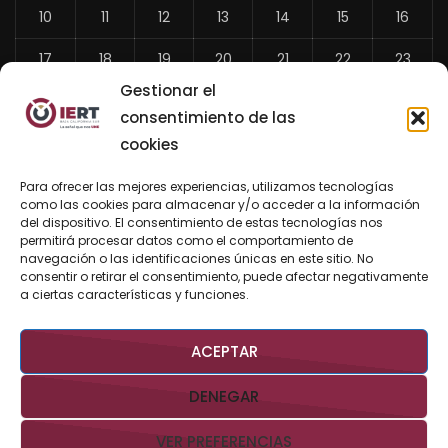
10
11
12
13
14
15
16
17
18
19
20
21
22
23
Gestionar el
24
25
26
27
28
29
30
consentimiento de las
31
cookies
«
Para ofrecer las mejores experiencias, utilizamos tecnologías
Jul
como las cookies para almacenar y/o acceder a la información
del dispositivo. El consentimiento de estas tecnologías nos
permitirá procesar datos como el comportamiento de
navegación o las identificaciones únicas en este sitio. No
consentir o retirar el consentimiento, puede afectar negativamente
BUSCAR AHORA
a ciertas características y funciones.
ACEPTAR
DENEGAR
VER PREFERENCIAS