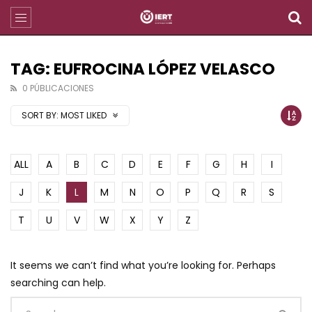
TAG: EUFROCINA LÓPEZ VELASCO
0 PÚBLICACIONES
SORT BY:
MOST LIKED
ALL
A
B
C
D
E
F
G
H
I
J
K
L
M
N
O
P
Q
R
S
T
U
V
W
X
Y
Z
It seems we can’t find what you’re looking for. Perhaps
searching can help.