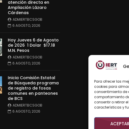
atención directa en
Ampliación Lázaro
Cárdenas
ADMIERTBCSGOB
6 AGOSTO, 2026
Hoy Jueves 6 de Agosto
de 2026 1 Dolar $17.18
M.N. Pesos
ADMIERTBCSGOB
6 AGOSTO, 2026
Ge
Inicia Comisión Estatal
Para ofrecer las me
de Búsqueda programa
cookies para almace
de registro de fosas
consentimiento de 
comunes en panteones
comportamiento de n
de BCS
consentir o retirar
ADMIERTBCSGOB
características y f
6 AGOSTO, 2026
ACEPTA