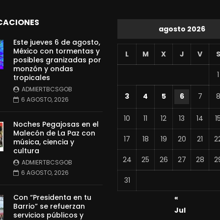
CACIONES
agosto 2026
Este jueves 6 de agosto,
México con tormentas y
L
M
X
J
V
posibles granizadas por
monzón y ondas
1
tropicales
ADMIERTBCSGOB
3
4
5
6
7
6 AGOSTO, 2026
10
11
12
13
14
1
Noches Pegajosas en el
Malecón de La Paz con
17
18
19
20
21
2
música, ciencia y
cultura
24
25
26
27
28
2
ADMIERTBCSGOB
6 AGOSTO, 2026
31
Con “Presidenta en tu
«
Barrio” se refuerzan
Jul
servicios públicos y