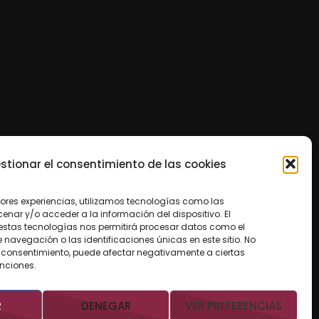
stionar el consentimiento de las cookies
jores experiencias, utilizamos tecnologías como las
nar y/o acceder a la información del dispositivo. El
estas tecnologías nos permitirá procesar datos como el
avegación o las identificaciones únicas en este sitio. No
 el consentimiento, puede afectar negativamente a ciertas
unciones.
R
DENEGAR
VER PREFERENCIAS