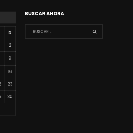
BUSCAR AHORA
S
D
2
8
9
5
16
2
23
9
30