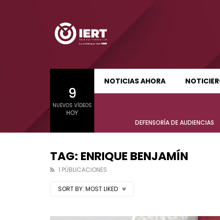
SUDCALIFORNIA HOY EDICIÓN MATUTINA
S
NOTICIAS AHORA
NOTICIE
9
01:24:11
01:22
NUEVOS VÍDEOS
SUDCALIFORNIA HOY EDICIÓN MATUTINA
S
HOY
Sudcalifornia Hoy edición matutina
Sudcal
DEFENSORÍA DE AUDIENCIAS
con Joel Trujillo González – 05 de
con Jo
agosto 2026.
agost
TAG: ENRIQUE BENJAMÍN
1 PÚBLICACIONES
SORT BY:
MOST LIKED
01:24:11
01:22
Sudcalifornia Hoy edición matutina
Sudcal