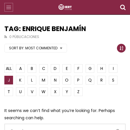
TAG: ENRIQUE BENJAMÍN
0 PÚBLICACIONES
SORT BY:
MOST COMMENTED
ALL
A
B
C
D
E
F
G
H
I
J
K
L
M
N
O
P
Q
R
S
T
U
V
W
X
Y
Z
It seems we can’t find what you’re looking for. Perhaps
searching can help.