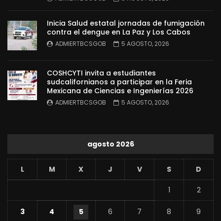
Inicia Salud estatal jornadas de fumigación
contra el dengue en La Paz y Los Cabos
ADMIERTBCSGOB
5 AGOSTO, 2026
COSHCYTI invita a estudiantes
sudcalifornianos a participar en la Feria
Mexicana de Ciencias e Ingenierías 2026
ADMIERTBCSGOB
5 AGOSTO, 2026
agosto 2026
L
M
X
J
V
S
D
1
2
3
4
5
6
7
8
9