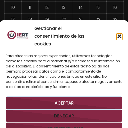
10
11
12
13
14
15
16
17
18
19
20
21
22
23
Gestionar el
24
25
26
27
28
29
30
consentimiento de las
31
cookies
«
Para ofrecer las mejores experiencias, utilizamos tecnologías
Jul
como las cookies para almacenar y/o acceder a la información
del dispositivo. El consentimiento de estas tecnologías nos
permitirá procesar datos como el comportamiento de
navegación o las identificaciones únicas en este sitio. No
consentir o retirar el consentimiento, puede afectar negativamente
BUSCAR AHORA
a ciertas características y funciones.
ACEPTAR
DENEGAR