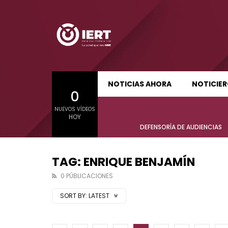
SUDCALIFORNIA HOY EDICIÓN MATUTINA
S
NOTICIAS AHORA
NOTICIE
0
01:21:47
01:24:
NUEVOS VÍDEOS
SUDCALIFORNIA HOY EDICIÓN MATUTINA
S
HOY
Sudcalifornia Hoy edición matutina
Sudcal
DEFENSORÍA DE AUDIENCIAS
con Joel Trujillo González – 06 de
con Jo
agosto 2026.
agost
TAG: ENRIQUE BENJAMÍN
0 PÚBLICACIONES
SORT BY:
LATEST
01:21:47
01:24:
Sudcalifornia Hoy edición matutina
Sudcal