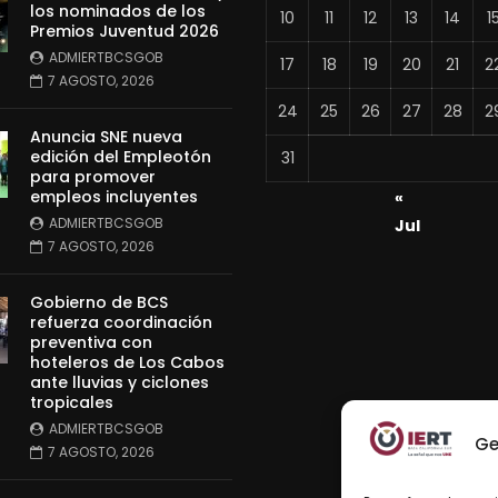
los nominados de los
10
11
12
13
14
1
Premios Juventud 2026
ADMIERTBCSGOB
17
18
19
20
21
2
7 AGOSTO, 2026
24
25
26
27
28
2
Anuncia SNE nueva
edición del Empleotón
31
para promover
empleos incluyentes
«
ADMIERTBCSGOB
Jul
7 AGOSTO, 2026
Gobierno de BCS
refuerza coordinación
preventiva con
hoteleros de Los Cabos
ante lluvias y ciclones
tropicales
ADMIERTBCSGOB
Ge
7 AGOSTO, 2026