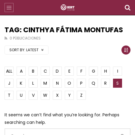
TAG: CINTHYA FÁTIMA MONTUFAS
0 PÚBLICACIONES
SORT BY:
LATEST
ALL
A
B
C
D
E
F
G
H
I
J
K
L
M
N
O
P
Q
R
S
T
U
V
W
X
Y
Z
It seems we can’t find what you’re looking for. Perhaps
searching can help.