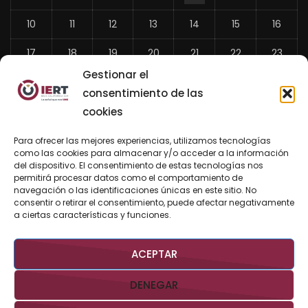
10
11
12
13
14
15
16
17
18
19
20
21
22
23
Gestionar el
24
25
26
27
28
29
30
consentimiento de las
31
cookies
«
Para ofrecer las mejores experiencias, utilizamos tecnologías
Jul
como las cookies para almacenar y/o acceder a la información
del dispositivo. El consentimiento de estas tecnologías nos
permitirá procesar datos como el comportamiento de
navegación o las identificaciones únicas en este sitio. No
consentir o retirar el consentimiento, puede afectar negativamente
BUSCAR AHORA
a ciertas características y funciones.
ACEPTAR
DENEGAR