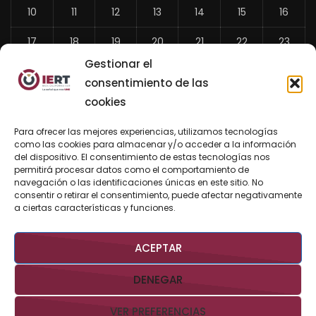
10
11
12
13
14
15
16
17
18
19
20
21
22
23
Gestionar el
24
25
26
27
28
29
30
consentimiento de las
31
cookies
«
Para ofrecer las mejores experiencias, utilizamos tecnologías
Jul
como las cookies para almacenar y/o acceder a la información
del dispositivo. El consentimiento de estas tecnologías nos
permitirá procesar datos como el comportamiento de
navegación o las identificaciones únicas en este sitio. No
consentir o retirar el consentimiento, puede afectar negativamente
BUSCAR AHORA
a ciertas características y funciones.
ACEPTAR
DENEGAR
VER PREFERENCIAS