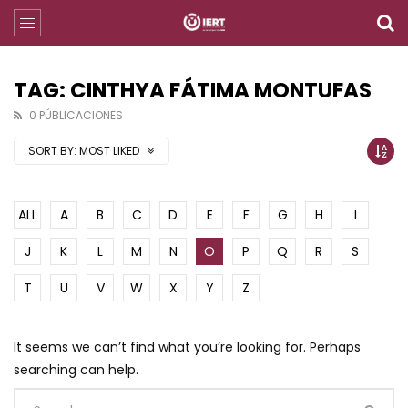
TAG: CINTHYA FÁTIMA MONTUFAS
0 PÚBLICACIONES
SORT BY:
MOST LIKED
ALL
A
B
C
D
E
F
G
H
I
J
K
L
M
N
O
P
Q
R
S
T
U
V
W
X
Y
Z
It seems we can’t find what you’re looking for. Perhaps
searching can help.