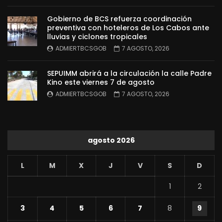
Gobierno de BCS refuerza coordinación
preventiva con hoteleros de Los Cabos ante
lluvias y ciclones tropicales
ADMIERTBCSGOB
7 AGOSTO, 2026
SEPUIMM abrirá a la circulación la calle Padre
Kino este viernes 7 de agosto
ADMIERTBCSGOB
7 AGOSTO, 2026
agosto 2026
L
M
X
J
V
S
D
1
2
3
4
5
6
7
8
9