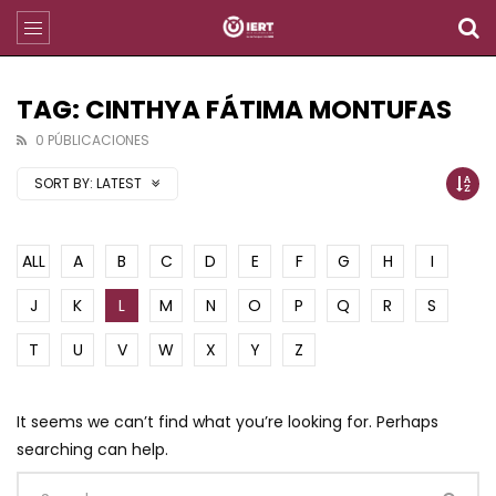
TAG: CINTHYA FÁTIMA MONTUFAS
0 PÚBLICACIONES
SORT BY:
LATEST
ALL
A
B
C
D
E
F
G
H
I
J
K
L
M
N
O
P
Q
R
S
T
U
V
W
X
Y
Z
It seems we can’t find what you’re looking for. Perhaps
searching can help.