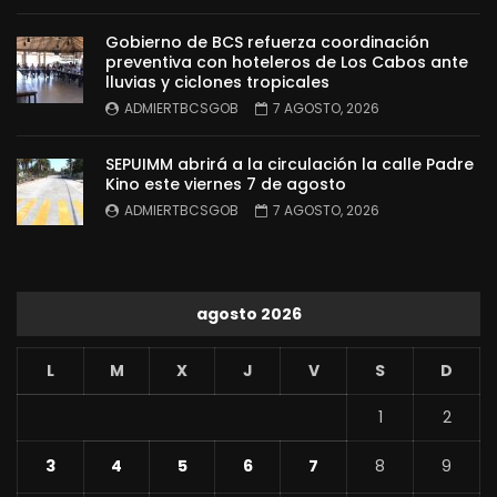
Gobierno de BCS refuerza coordinación
preventiva con hoteleros de Los Cabos ante
lluvias y ciclones tropicales
ADMIERTBCSGOB
7 AGOSTO, 2026
SEPUIMM abrirá a la circulación la calle Padre
Kino este viernes 7 de agosto
ADMIERTBCSGOB
7 AGOSTO, 2026
agosto 2026
L
M
X
J
V
S
D
1
2
3
4
5
6
7
8
9