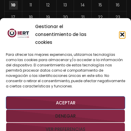
10
11
12
13
14
15
16
17
18
19
20
21
22
23
Gestionar el
24
25
26
27
28
29
30
consentimiento de las
31
cookies
«
Para ofrecer las mejores experiencias, utilizamos tecnologías
Jul
como las cookies para almacenar y/o acceder a la información
del dispositivo. El consentimiento de estas tecnologías nos
permitirá procesar datos como el comportamiento de
navegación o las identificaciones únicas en este sitio. No
consentir o retirar el consentimiento, puede afectar negativamente
BUSCAR AHORA
a ciertas características y funciones.
ACEPTAR
DENEGAR
VER PREFERENCIAS