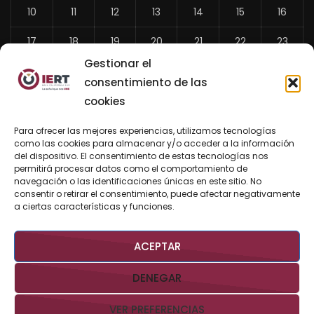
10
11
12
13
14
15
16
17
18
19
20
21
22
23
Gestionar el
24
25
26
27
28
29
30
consentimiento de las
31
cookies
«
Para ofrecer las mejores experiencias, utilizamos tecnologías
Jul
como las cookies para almacenar y/o acceder a la información
del dispositivo. El consentimiento de estas tecnologías nos
permitirá procesar datos como el comportamiento de
navegación o las identificaciones únicas en este sitio. No
consentir o retirar el consentimiento, puede afectar negativamente
BUSCAR AHORA
a ciertas características y funciones.
ACEPTAR
DENEGAR
VER PREFERENCIAS