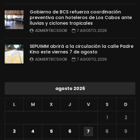
Gobierno de BCS refuerza coordinación
preventiva con hoteleros de Los Cabos ante
lluvias y ciclones tropicales
ADMIERTBCSGOB
7 AGOSTO, 2026
SEPUIMM abrirá a la circulación la calle Padre
Kino este viernes 7 de agosto
ADMIERTBCSGOB
7 AGOSTO, 2026
agosto 2026
L
M
X
J
V
S
D
1
2
3
4
5
6
7
8
9