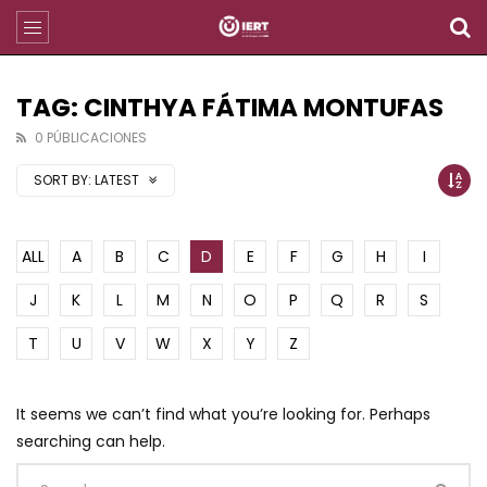
TAG: CINTHYA FÁTIMA MONTUFAS
0 PÚBLICACIONES
SORT BY:
LATEST
ALL
A
B
C
D
E
F
G
H
I
J
K
L
M
N
O
P
Q
R
S
T
U
V
W
X
Y
Z
It seems we can’t find what you’re looking for. Perhaps
searching can help.