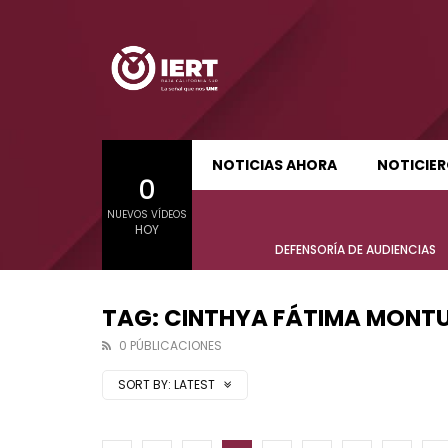
SUDCALIFORNIA HOY EDICIÓN MATUTINA
S
NOTICIAS AHORA
NOTICIE
0
01:21:47
01:24:
NUEVOS VÍDEOS
SUDCALIFORNIA HOY EDICIÓN MATUTINA
S
HOY
Sudcalifornia Hoy edición matutina
Sudcal
DEFENSORÍA DE AUDIENCIAS
con Joel Trujillo González – 06 de
con Jo
agosto 2026.
agost
TAG: CINTHYA FÁTIMA MONT
0 PÚBLICACIONES
SORT BY:
LATEST
01:21:47
01:24:
Sudcalifornia Hoy edición matutina
Sudcal