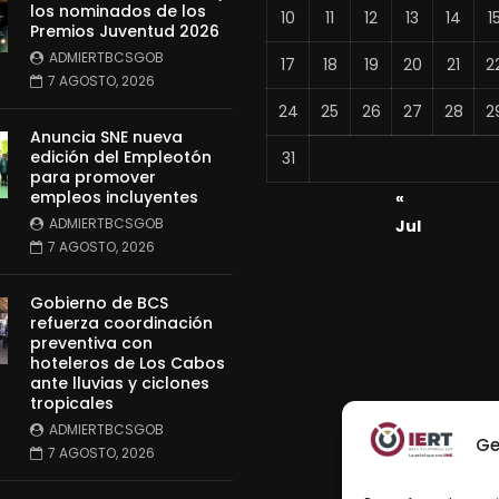
los nominados de los
10
11
12
13
14
1
Premios Juventud 2026
ADMIERTBCSGOB
17
18
19
20
21
2
7 AGOSTO, 2026
24
25
26
27
28
2
Anuncia SNE nueva
edición del Empleotón
31
para promover
empleos incluyentes
«
ADMIERTBCSGOB
Jul
7 AGOSTO, 2026
Gobierno de BCS
refuerza coordinación
preventiva con
hoteleros de Los Cabos
ante lluvias y ciclones
tropicales
ADMIERTBCSGOB
Ge
7 AGOSTO, 2026