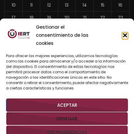
10
11
12
13
14
15
16
17
18
19
20
21
22
23
Gestionar el
24
25
26
27
28
29
30
consentimiento de las
31
cookies
«
Para ofrecer las mejores experiencias, utilizamos tecnologías
Jul
como las cookies para almacenar y/o acceder a la información
del dispositivo. El consentimiento de estas tecnologías nos
permitirá procesar datos como el comportamiento de
navegación o las identificaciones únicas en este sitio. No
consentir o retirar el consentimiento, puede afectar negativamente
BUSCAR AHORA
a ciertas características y funciones.
ACEPTAR
DENEGAR
VER PREFERENCIAS