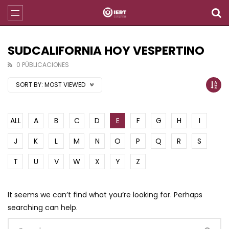
SUDCALIFORNIA HOY VESPERTINO
0 PÚBLICACIONES
SORT BY:
MOST VIEWED
ALL
A
B
C
D
E
F
G
H
I
J
K
L
M
N
O
P
Q
R
S
T
U
V
W
X
Y
Z
It seems we can’t find what you’re looking for. Perhaps
searching can help.