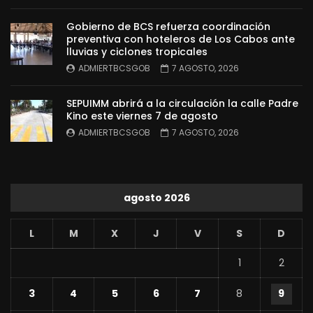
Gobierno de BCS refuerza coordinación
preventiva con hoteleros de Los Cabos ante
lluvias y ciclones tropicales
ADMIERTBCSGOB
7 AGOSTO, 2026
SEPUIMM abrirá a la circulación la calle Padre
Kino este viernes 7 de agosto
ADMIERTBCSGOB
7 AGOSTO, 2026
agosto 2026
L
M
X
J
V
S
D
1
2
3
4
5
6
7
8
9